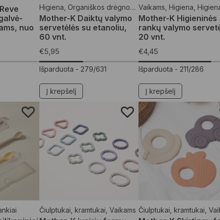
Higiena
,
Organiškos drėgnos servetėlės
Vaikams
,
Higiena
,
Vaikams
,
Higien
oReve
galvė-
Mother-K Daiktų valymo
Mother-K Higieninės
iams, nuo
servetėlės su etanoliu,
rankų valymo servetė
60 vnt.
20 vnt.
€
5,95
€
4,45
Išparduota -
279/631
Išparduota -
211/286
Į krepšelį
Į krepšelį
rankiai
Čiulptukai, kramtukai
,
Vaikams
Čiulptukai, kramtukai
,
Vai