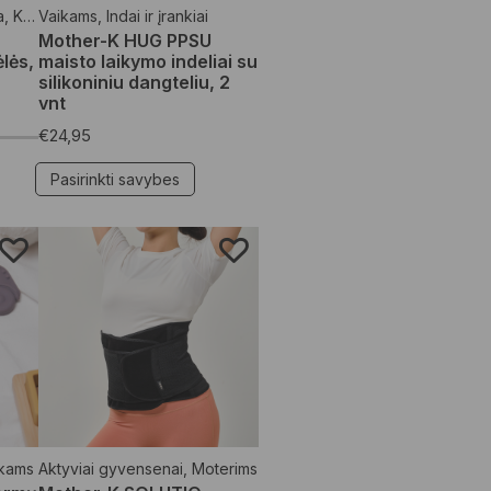
a
,
Kūno priežiūros priemonės
Vaikams
,
Indai ir įrankiai
,
Moterims
,
Organiškos drėgnos servet
Mother-K HUG PPSU
lės,
maisto laikymo indeliai su
silikoniniu dangteliu, 2
vnt
€
24,95
Pasirinkti savybes
kams
Aktyviai gyvensenai
,
Moterims