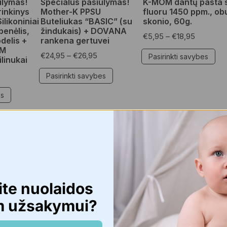
ūlymas!
Specialus pasiūlymas!
K-MOM dantų pasta 
inkinys
Mother-K PPSU
fluoru 1450 ppm., ob
ilikoniniai
Buteliukas “BASIC” (su
skonio, 60g.
benėlis,
žindukais) + DOVANA
€
5,95
–
€
18,95
delis +
rankena gertuvei
OM
€
24,95
–
€
26,95
Pasirinkti savybes
ilinukai
Pasirinkti savybes
es
NAUJIENA 🔥
⏰ -22%
ite nuolaidos
m užsakymui?
ikmenys
Vaikams
,
Čiulptukai, kramtukai
Specialūs pasiūlymai
,
Hig