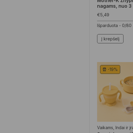
Mother-K Žnypl
nagams, nuo 3
€
5,49
Išparduota -
0/80
Į krepšelį
⏰ -19%
Vaikams
,
Indai ir į