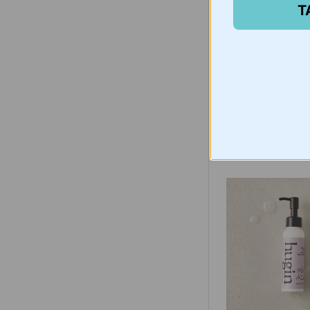
Mother-K Life
T
Nerūdijančio pl
maišymo indų ri
vnt.
€
43,95
Išparduota -
4/16
Į krepšelį