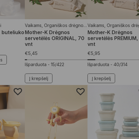
i
Vaikams
,
Organiškos drėgnos servetėlės
Vaikams
,
Organiškos drėgnos serv
 buteliuko
Mother-K Drėgnos
Mother-K Drėgnos
servetėlės ORIGINAL, 70
servetėlės PREMIUM,
vnt
vnt
€
5,45
€
5,95
es
Išparduota -
15/422
Išparduota -
40/314
Į krepšelį
Į krepšelį