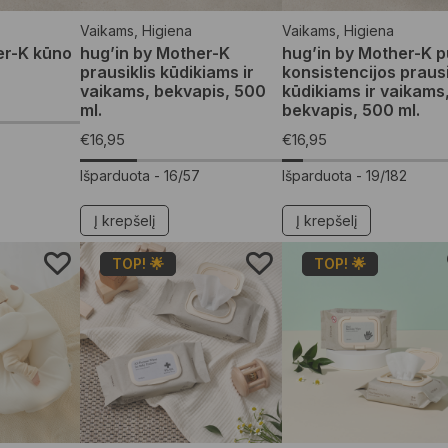
Vaikams
,
Higiena
Vaikams
,
Higiena
er-K kūno
hug’in by Mother-K
hug’in by Mother-K p
prausiklis kūdikiams ir
konsistencijos prausi
vaikams, bekvapis, 500
kūdikiams ir vaikams
ml.
bekvapis, 500 ml.
€
16,95
€
16,95
Išparduota -
16/57
Išparduota -
19/182
Į krepšelį
Į krepšelį
TOP! 🌟
TOP! 🌟