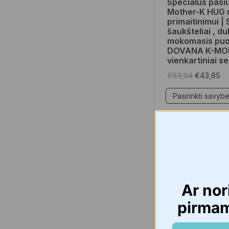
Specialus pasi
Mother-K HUG r
primaitinimui | S
šaukšteliai , du
mokomasis puo
DOVANA K-M
vienkartiniai se
€
53,94
€
43,85
Pasirinkti savyb
NAUJIENA 🔥
Ar nor
pirma
Namams
,
Namų re