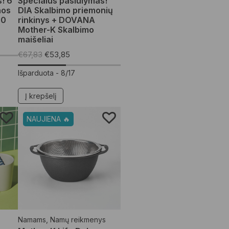
! 6
Specialus pasiūlymas!
nos
DIA Skalbimo priemonių
70
rinkinys + DOVANA
Mother-K Skalbimo
maišeliai
€
67,83
€
53,85
Išparduota -
8/17
Į krepšelį
NAUJIENA 🔥
Namams
,
Namų reikmenys