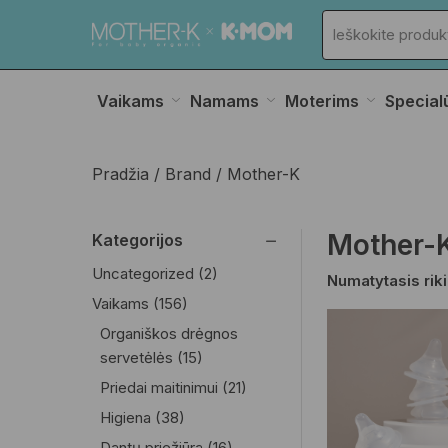
Vaikams
Namams
Moterims
Special
Pradžia
Brand
Mother-K
Mother-
Kategorijos
Uncategorized
(2)
Vaikams
(156)
Organiškos drėgnos
servetėlės
(15)
Priedai maitinimui
(21)
Higiena
(38)
Dantų priežiūra
(16)