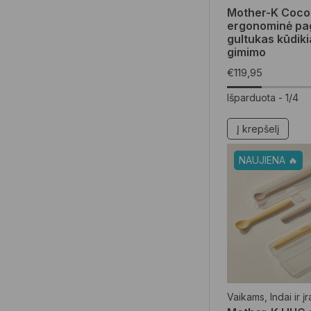
Mother-K Coc
ergonominė pa
gultukas kūdik
gimimo
€
119,95
Išparduota -
1/4
Į krepšelį
NAUJIENA 🔥
Vaikams
,
Indai ir į