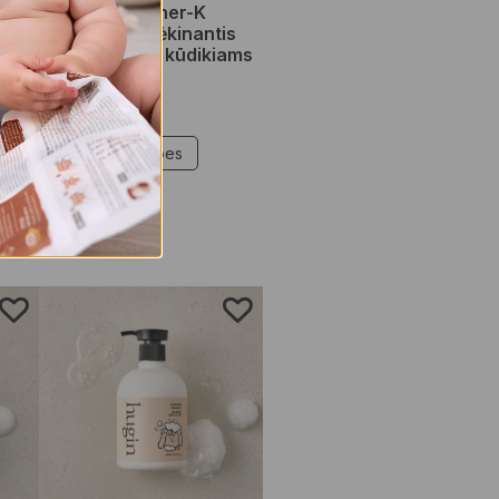
s!
hug’in by Mother-K
intensyviai drėkinantis
+
kūno sviestas kūdikiams
ir vaikams
€
1,00
–
€
14,95
klis
Pasirinkti savybes