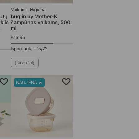
Vaikams
,
Higiena
utų
hug’in by Mother-K
klis
šampūnas vaikams, 500
,
ml.
€
15,95
Išparduota -
15/22
Į krepšelį
NAUJIENA 🔥