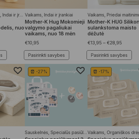
,
Indai ir įrankiai
Vaikams
,
Indai ir įrankiai
Vaikams
,
Priedai maitinim
Mother-K Hug Mokomieji
Mother-K HUG Silikon
delis, nuo
valgymo pagaliukai
sulankstoma maisto
vaikams, nuo 18 mėn
dėžutė
€
10,95
€
13,95
–
€
28,95
es
Pasirinkti savybes
Pasirinkti savybes
⏰ -27%
⏰ -17%
Sauskelnės
,
Specialūs pasiūlymai
Vaikams
,
Vaikams
,
Organiškos drėgnos serv