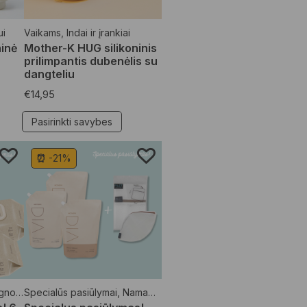
ui
Vaikams
,
Indai ir įrankiai
inė
Mother-K HUG silikoninis
prilimpantis dubenėlis su
dangteliu
€
14,95
Pasirinkti savybes
⏰ -21%
etėlės
Specialūs pasiūlymai
,
Specialūs pasiūlymai
,
Namams
,
Skalbimo priemonės