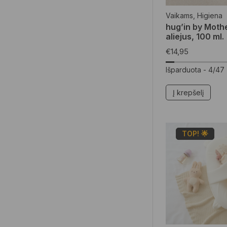
Vaikams
,
Higiena
hug’in by Moth
aliejus, 100 ml.
€
14,95
Išparduota -
4/47
Į krepšelį
TOP! 🌟