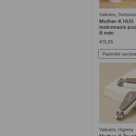
Mamoms
(14)
Vaikams
,
Gertuvės
Kūno priežiūros
Mother-K HUG
priemonės
(6)
mokomasis puo
6 mėn
Veido priežiūros
priemonės
(3)
€
15,95
Specialūs pasiūlymai
(20)
Pasirinkti savyb
Dovanos
(6)
Higiena
(5)
Namų apyvokos
reikmenys
(2)
Vaikams
,
Higiena