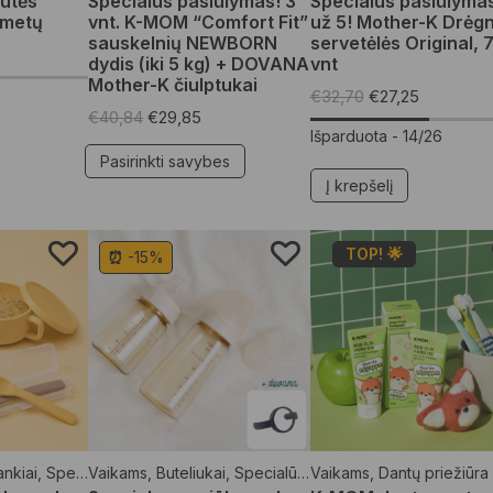
utės
Specialus pasiūlymas! 3
Specialus pasiūlymas
 metų
vnt. K-MOM “Comfort Fit”
už 5! Mother-K Drėg
sauskelnių NEWBORN
servetėlės Original, 
dydis (iki 5 kg) + DOVANA
vnt
Mother-K čiulptukai
€
32,70
€
27,25
€
40,84
€
29,85
Išparduota -
14/26
Pasirinkti savybes
Į krepšelį
TOP! 🌟
⏰ -15%
rankiai
,
Specialūs pasiūlymai
Vaikams
,
Buteliukai
,
Specialūs pasiūlymai
Vaikams
,
Dantų priežiūra