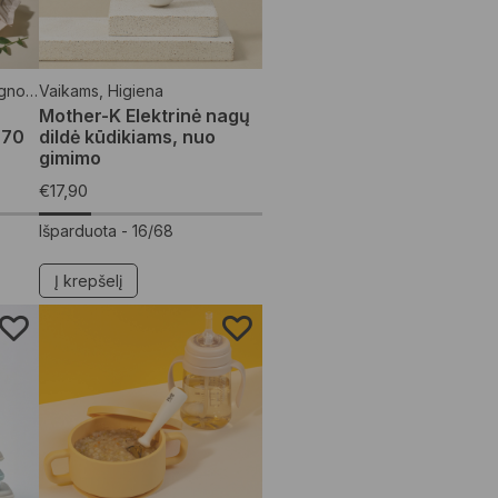
etėlės
Vaikams
,
Higiena
Mother-K Elektrinė nagų
 70
dildė kūdikiams, nuo
gimimo
€
17,90
Išparduota -
16/68
Į krepšelį