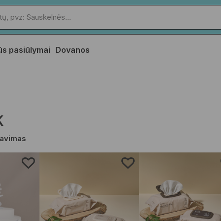
ūs pasiūlymai
Dovanos
K