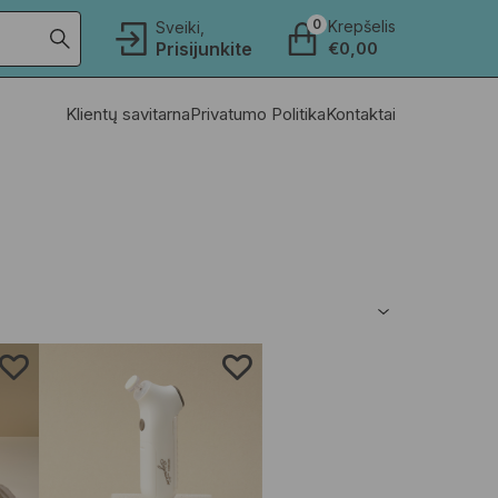
0
Krepšelis
Sveiki,
Prisijunkite
€
0,00
Klientų savitarna
Privatumo Politika
Kontaktai