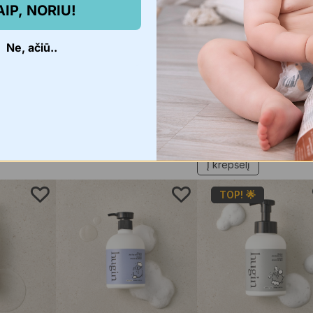
Mother-K Multifunkcinis
Specialus pasiūlyma
AIP, NORIU!
ieno
silikoninis laikiklis
Mother-K “PUCOCO”
nkinys, 4
sulankstoma vonelė 
€
6,95
Ne, ačiū..
DOVANA hugin’ by
Mother-K putų
Pasirinkti savybes
konsistencijos prausi
kūdikiams ir vaikams
€
76,94
€
59,99
Išparduota -
0/10
Į krepšelį
TOP! 🌟