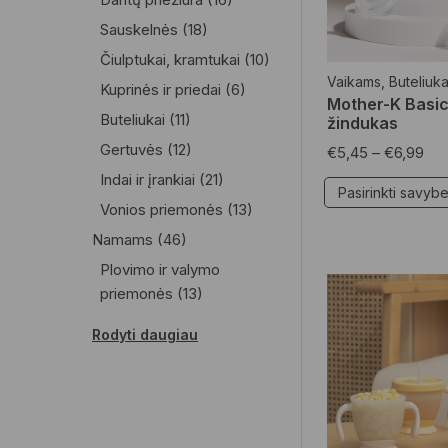
Sauskelnės
(18)
Čiulptukai, kramtukai
(10)
Vaikams
,
Buteliuka
Kuprinės ir priedai
(6)
Mother-K Basic
Buteliukai
(11)
žindukas
Gertuvės
(12)
€
5,45
–
€
6,99
Indai ir įrankiai
(21)
Pasirinkti savyb
Vonios priemonės
(13)
Namams
(46)
Plovimo ir valymo
priemonės
(13)
Namų reikmenys
(7)
Rodyti daugiau
Skalbimo priemonės
(17)
Vaistinėlė
(10)
Dekoro detalės
(1)
Moterims
(26)