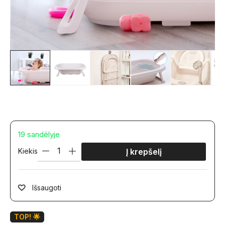
19 sandėlyje
Kiekis
Į krepšelį
Išsaugoti
TOP! 🌟