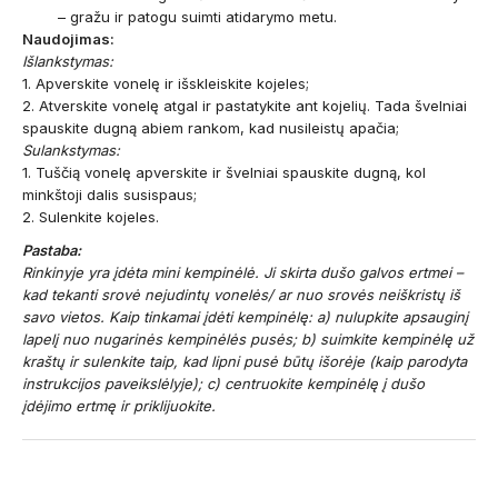
– gražu ir patogu suimti atidarymo metu.
Naudojimas:
Išlankstymas:
1. Apverskite vonelę ir išskleiskite kojeles;
2. Atverskite vonelę atgal ir pastatykite ant kojelių. Tada švelniai
spauskite dugną abiem rankom, kad nusileistų apačia;
Sulankstymas:
1. Tuščią vonelę apverskite ir švelniai spauskite dugną, kol
minkštoji dalis susispaus;
2. Sulenkite kojeles.
Pastaba:
Rinkinyje yra įdėta mini kempinėlė. Ji skirta dušo galvos ertmei –
kad tekanti srovė nejudintų vonelės/ ar nuo srovės neiškristų iš
savo vietos. Kaip tinkamai įdėti kempinėlę: a) nulupkite apsauginį
lapelį nuo nugarinės kempinėlės pusės; b) suimkite kempinėlę už
kraštų ir sulenkite taip, kad lipni pusė būtų išorėje (kaip parodyta
instrukcijos paveikslėlyje); c) centruokite kempinėlę į dušo
įdėjimo ertmę ir priklijuokite.