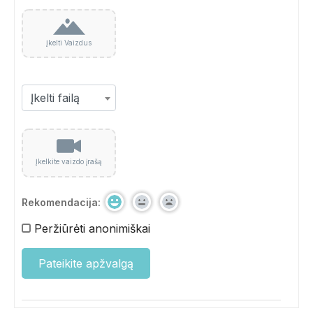
Įkelti Vaizdus
Įkelkite vaizdo įrašą
Rekomendacija:
Peržiūrėti anonimiškai