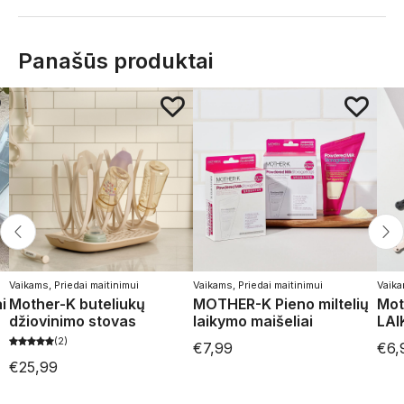
Panašūs produktai
Vaikams
,
Priedai maitinimui
Vaikams
,
Priedai maitinimui
Vaik
i
Mother-K buteliukų
MOTHER-K Pieno miltelių
Mot
džiovinimo stovas
laikymo maišeliai
LAI
2
€
7,99
€
6,
€
25,99