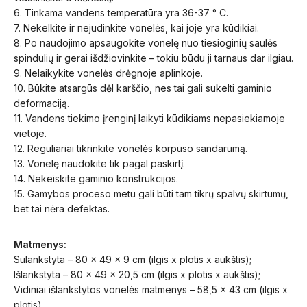
6. Tinkama vandens temperatūra yra 36-37 ° C.
7. Nekelkite ir nejudinkite vonelės, kai joje yra kūdikiai.
8. Po naudojimo apsaugokite vonelę nuo tiesioginių saulės
spindulių ir gerai išdžiovinkite – tokiu būdu ji tarnaus dar ilgiau.
9. Nelaikykite vonelės drėgnoje aplinkoje.
10. Būkite atsargūs dėl karščio, nes tai gali sukelti gaminio
deformaciją.
11. Vandens tiekimo įrenginį laikyti kūdikiams nepasiekiamoje
vietoje.
12. Reguliariai tikrinkite vonelės korpuso sandarumą.
13. Vonelę naudokite tik pagal paskirtį.
14. Nekeiskite gaminio konstrukcijos.
15. Gamybos proceso metu gali būti tam tikrų spalvų skirtumų,
bet tai nėra defektas.
Matmenys:
Sulankstyta – 80 x 49 x 9 cm (ilgis x plotis x aukštis);
Išlankstyta – 80 x 49 x 20,5 cm (ilgis x plotis x aukštis);
Vidiniai išlankstytos vonelės matmenys – 58,5 x 43 cm (ilgis x
plotis).