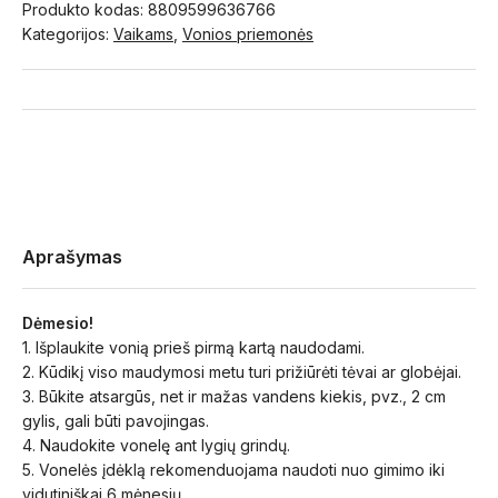
Produkto kodas:
8809599636766
Kategorijos:
Vaikams
,
Vonios priemonės
Aprašymas
Dėmesio!
1. Išplaukite vonią prieš pirmą kartą naudodami.
2. Kūdikį viso maudymosi metu turi prižiūrėti tėvai ar globėjai.
3. Būkite atsargūs, net ir mažas vandens kiekis, pvz., 2 cm
gylis, gali būti pavojingas.
4. Naudokite vonelę ant lygių grindų.
5. Vonelės įdėklą rekomenduojama naudoti nuo gimimo iki
vidutiniškai 6 mėnesių.