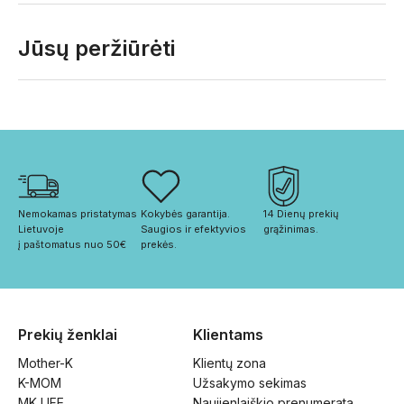
Jūsų peržiūrėti
Nemokamas pristatymas 
Kokybės garantija. 
14 Dienų prekių 
Lietuvoje
Saugios ir efektyvios 
grąžinimas.
į paštomatus nuo 50€
prekės.
Prekių ženklai
Klientams
Mother-K
Klientų zona
K-MOM
Užsakymo sekimas
MK LIFE
Naujienlaiškio prenumerata