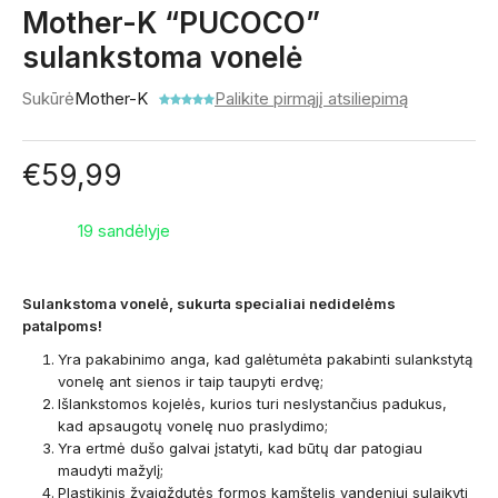
Mother-K “PUCOCO”
sulankstoma vonelė
Sukūrė
Mother-K
Palikite pirmąjį atsiliepimą
€
59,99
19 sandėlyje
Sulankstoma vonelė, sukurta specialiai nedidelėms
patalpoms!
Yra pakabinimo anga, kad galėtumėta pakabinti sulankstytą
vonelę ant sienos ir taip taupyti erdvę;
Išlankstomos kojelės, kurios turi neslystančius padukus,
kad apsaugotų vonelę nuo praslydimo;
Yra ertmė dušo galvai įstatyti, kad būtų dar patogiau
maudyti mažylį;
Plastikinis žvaigždutės formos kamštelis vandeniui sulaikyti