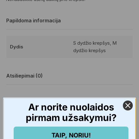
Papildoma informacija
S dydžio krepšys, M
Dydis
dydžio krepšys
Atsiliepimai (0)
Atsiliepimai
Ar norite nuolaidos
pirmam užsakymui?
Kol kas atsiliepimų nėra.
TAIP, NORIU!