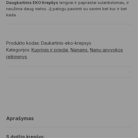
Daugkartinis EKO Krepšys
lengvai ir paprastai sulankstomas, ir
neužima daug vietos. Jį patogu pasiimti su savimi bet kur ir bet
kada.
Produkto kodas:
Daukartinis-eko-krepsys
Kategorijos:
Kuprinės ir priedai
,
Namams
,
Namų apyvokos
reikmenys
Aprašymas
S dydžio krepšys: