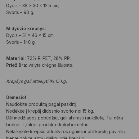
Dydis – 38 x 30 x 12,5 cm;
Svoris – 90 g.
M dydžio krepšys:
Dydis – 51 x 46 x 15 cm;
Svoris – 140 g.
Material:
72% R-PET, 28% PP.
Priežiūra:
valyta drėgna šluoste.
Krepšys gali atlaikyti iki 15 kg.
Dėmesio!
Naudokite produktą pagal paskirtį.
Nedėkite į krepšį didesnio svorio nei 15 kg.
Dėl medžiagos pobūdžio, gali atsirasti raukšlelių. Tai nėra
brokas ir įtakos produkto kokybei neturi.
Nelaikykite krepšio arti atviros ugnies ir ant karštų paviršių.
Nenaudokite aštrių daiktų prie krepšio.