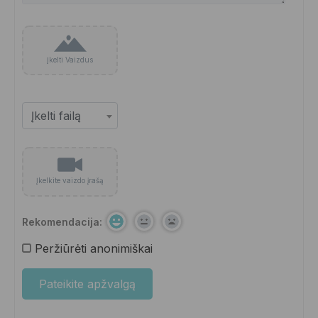
Įkelti Vaizdus
Įkelkite vaizdo įrašą
Rekomendacija:
Peržiūrėti anonimiškai