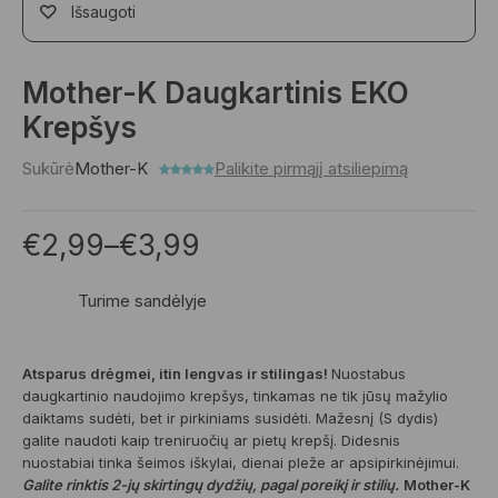
Išsaugoti
Mother-K Daugkartinis EKO
Krepšys
Sukūrė
Mother-K
Palikite pirmąjį atsiliepimą
€
2,99
–
€
3,99
Turime sandėlyje
Atsparus drėgmei, itin lengvas ir stilingas!
Nuostabus
daugkartinio naudojimo krepšys, tinkamas ne tik jūsų mažylio
daiktams sudėti, bet ir pirkiniams susidėti. Mažesnį (S dydis)
galite naudoti kaip treniruočių ar pietų krepšį. Didesnis
nuostabiai tinka šeimos iškylai, dienai pleže ar apsipirkinėjimui.
Galite rinktis 2-jų skirtingų dydžių, pagal poreikį ir stilių.
Mother-K