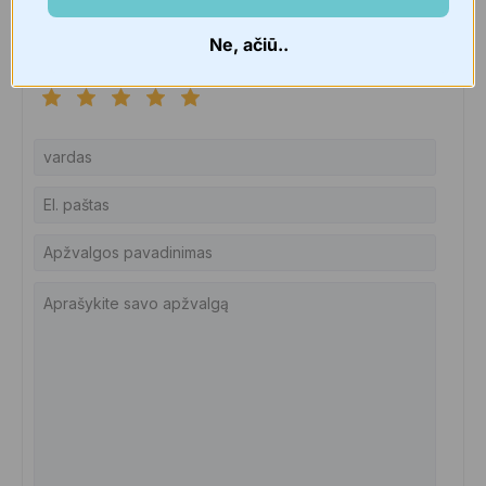
Būkite pirmas, įvertinęs „Mother-K Daugkartinis EKO
Krepšys“
Jūsų el. pašto adresas nebus skelbiamas.
Ne, ačiū..