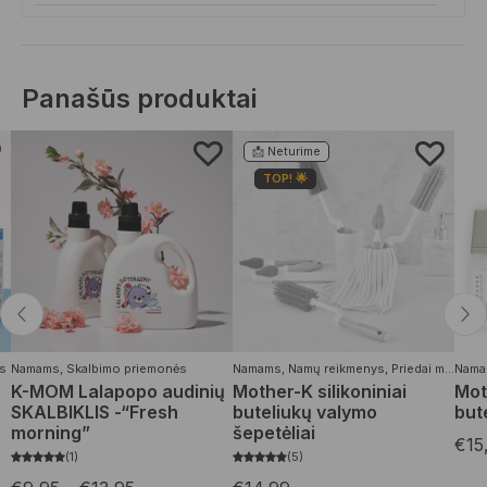
Panašūs produktai
📩 Neturime
TOP! 🌟
s
Namams
,
Skalbimo priemonės
Namams
,
Namų reikmenys
,
Priedai maitinimui
Nama
K-MOM Lalapopo audinių
Mother-K silikoniniai
Mot
SKALBIKLIS -“Fresh
buteliukų valymo
but
morning”
šepetėliai
€
15
1
5