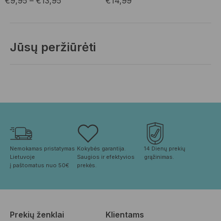
€
9,95
–
€
13,95
€
14,99
Jūsų peržiūrėti
Nemokamas pristatymas 
Kokybės garantija. 
14 Dienų prekių 
Lietuvoje
Saugios ir efektyvios 
grąžinimas.
į paštomatus nuo 50€
prekės.
Prekių ženklai
Klientams