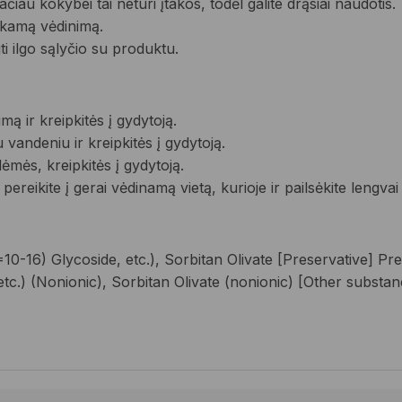
ačiau kokybei tai neturi įtakos, todėl galite drąsiai naudotis.
inkamą vėdinimą.
i ilgo sąlyčio su produktu.
mą ir kreipkitės į gydytoją.
u vandeniu ir kreipkitės į gydytoją.
ėmės, kreipkitės į gydytoją.
ereikite į gerai vėdinamą vietą, kurioje ir pailsėkite lengvai
-16) Glycoside, etc.), Sorbitan Olivate [Preservative] Pres
etc.) (Nonionic), Sorbitan Olivate (nonionic) [Other substa