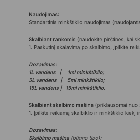
Naudojimas:
Standartinis minkštiklio naudojimas (naudojant
Skalbiant rankomis
(naudokite pirštines, kai s
1. Paskutinį skalavimą po skalbimo, įpilkite reiki
Dozavimas:
1L vandens | 1ml minkštiklio;
5L vandens | 5ml minkštiklio;
15L vandens | 15ml minkštiklio.
Skalbiant skalbimo mašina
(priklausomai nuo s
1. Įpilkite reikiamą skalbiklio ir minkštiklio kie
Dozavimas:
Skalbimo mašina
(būgno tipo):