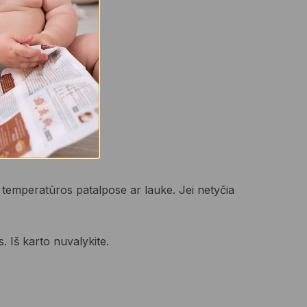
os temperatūros patalpose ar lauke. Jei netyčia
os. Iš karto nuvalykite.