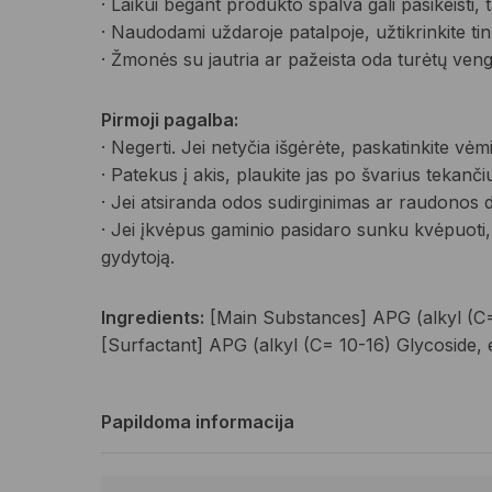
· Laikui bėgant produkto spalva gali pasikeisti, t
· Naudodami uždaroje patalpoje, užtikrinkite t
· Žmonės su jautria ar pažeista oda turėtų vengt
Pirmoji pagalba:
· Negerti. Jei netyčia išgėrėte, paskatinkite vėmi
· Patekus į akis, plaukite jas po švarius tekanči
· Jei atsiranda odos sudirginimas ar raudonos d
· Jei įkvėpus gaminio pasidaro sunku kvėpuoti, p
gydytoją.
Ingredients:
[Main Substances] APG (alkyl (C=10
[Surfactant] APG (alkyl (C= 10-16) Glycoside, 
Papildoma informacija