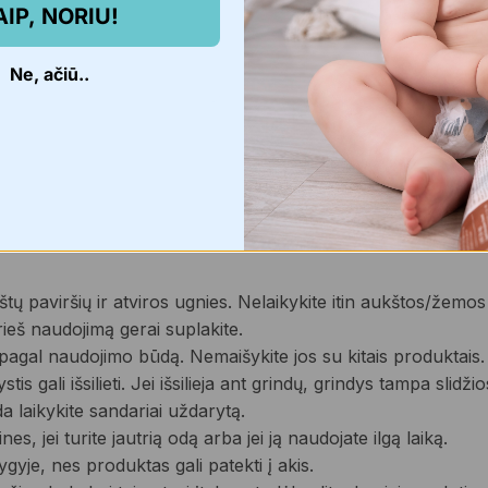
AIP, NORIU!
Ne, ačiū..
rštų paviršių ir atviros ugnies. Nelaikykite itin aukštos/žem
 prieš naudojimą gerai suplakite.
pagal naudojimo būdą. Nemaišykite jos su kitais produktais.
stis gali išsilieti. Jei išsilieja ant grindų, grindys tampa slidži
ada laikykite sandariai uždarytą.
, jei turite jautrią odą arba jei ją naudojate ilgą laiką.
gyje, nes produktas gali patekti į akis.