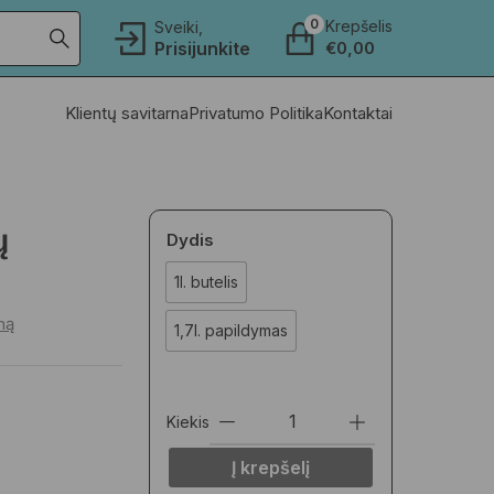
0
Krepšelis
Sveiki,
Prisijunkite
€
0,00
Klientų savitarna
Privatumo Politika
Kontaktai
ų
Dydis
1l. butelis
imą
1,7l. papildymas
Kiekis
Į krepšelį