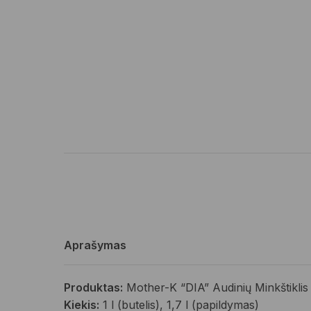
Aprašymas
Produktas:
Mother-K “DIA” Audinių Minkštiklis
Kiekis:
1 l (butelis), 1,7 l (papildymas)