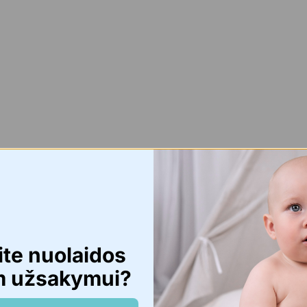
ite nuolaidos
m užsakymui?