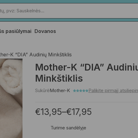
ūs pasiūlymai
Dovanos
her-K “DIA” Audinių Minkštiklis
Mother-K “DIA” Audini
Minkštiklis
Sukūrė
Mother-K
Palikite pirmąjį atsiliep
€
13,95
–
€
17,95
Turime sandėlyje