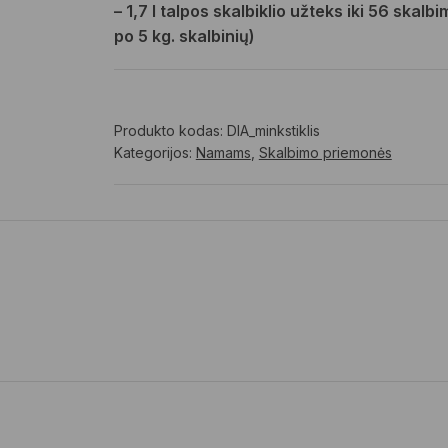
– 1,7 l talpos skalbiklio užteks iki 56 skalb
po 5 kg. skalbinių)
Produkto kodas:
DIA_minkstiklis
Kategorijos:
Namams
,
Skalbimo priemonės