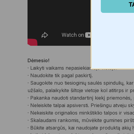
T
Dėmesio!
· Laikyti vaikams nepasiekiamoje vietoje.
· Naudokite tik pagal paskirtį.
· Saugokite nuo tiesioginių saulės spindulių, ka
užšalo, palaikykite šiltoje vietoje kol atitirps ir
· Pakanka naudoti standartinį kiekį priemonės, 
· Neleiskite talpai apsiversti. Priešingu atveju sky
· Nekeiskite originalios minkštiklio talpos ir vis
· Skalaudami rankomis, mūvėkite gumines pirštines
· Būkite atsargūs, kai naudojate produktą akių ly