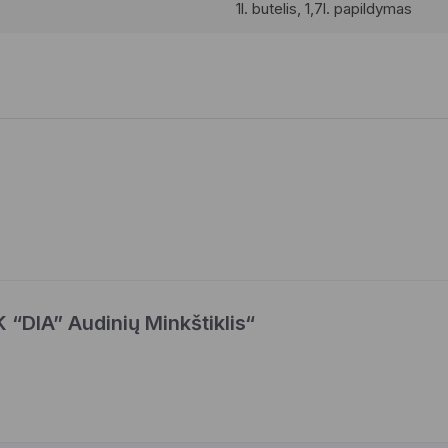
1l. butelis, 1,7l. papildymas
 “DIA” Audinių Minkštiklis“