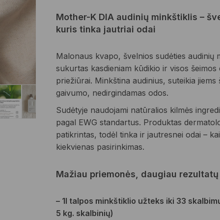
Mother-K DIA audinių minkštiklis – š
kuris tinka jautriai odai
Malonaus kvapo, švelnios sudėties audinių mi
sukurtas kasdieniam kūdikio ir visos šeimos
priežiūrai. Minkština audinius, suteikia jiems
gaivumo, nedirgindamas odos.
Sudėtyje naudojami natūralios kilmės ingredie
pagal EWG standartus. Produktas dermatolo
patikrintas, todėl tinka ir jautresnei odai – k
kiekvienas pasirinkimas.
Mažiau priemonės, daugiau rezultatų
– 1l talpos minkštiklio užteks iki 33 skalbim
5 kg. skalbinių)