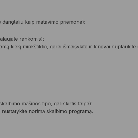
is dangteliu kaip matavimo priemone):
kalaujate rankomis):
amą kiekį minkštiklio, gerai išmaišykite ir lengvai nuplaukite 
kalbimo mašinos tipo, gali skirtis talpa):
kį ir nustatykite norimą skalbimo programą.