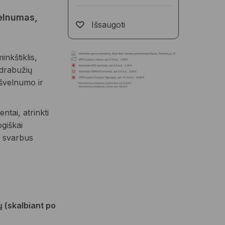
velnumas,
Išsaugoti
nkštiklis,
 drabužių
 švelnumo ir
ntai, atrinkti
giškai
ai svarbus
ų (skalbiant po