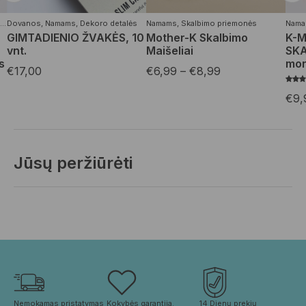
Dovanos
,
Namams
,
Dekoro detalės
Namams
,
Skalbimo priemonės
Nama
GIMTADIENIO ŽVAKĖS, 10
Mother-K Skalbimo
K-M
vnt.
Maišeliai
SKA
s
mor
€
17,00
€
6,99
–
€
8,99
€
9,
Jūsų peržiūrėti
Nemokamas pristatymas 
Kokybės garantija. 
14 Dienų prekių 