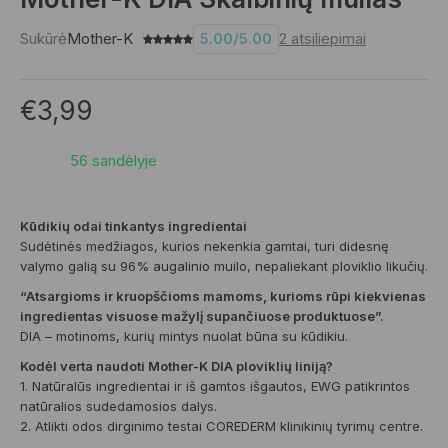
Sukūrė
Mother-K
5.00
/
5.00
2
atsiliepimai
€
3,99
56 sandėlyje
Kūdikių odai tinkantys ingredientai
Sudėtinės medžiagos, kurios nekenkia gamtai, turi didesnę
valymo galią su 96% augalinio muilo, nepaliekant ploviklio likučių.
“Atsargioms ir kruopščioms mamoms,
kurioms rūpi kiekvienas
ingredientas
visuose mažylį supančiuose produktuose”.
DIA – motinoms, kurių mintys nuolat būna su kūdikiu.
Kodėl verta naudoti Mother-K DIA ploviklių liniją?
1. Natūralūs ingredientai ir iš gamtos išgautos, EWG patikrintos
natūralios sudedamosios dalys.
2. Atlikti odos dirginimo testai COREDERM klinikinių tyrimų centre.