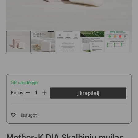
56 sandėlyje
Kiekis
Į krepšelį
Išsaugoti
Mother-K DIA Skalbinių muilas