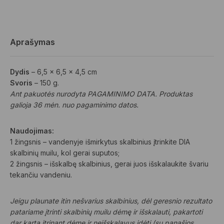
Aprašymas
Dydis
– 6,5 x 6,5 x 4,5 cm
Svoris
– 150 g.
Ant pakuotės nurodyta PAGAMINIMO DATA. Produktas
galioja 36 mėn. nuo pagaminimo datos.
Naudojimas:
1 žingsnis – vandenyje išmirkytus skalbinius įtrinkite DIA
skalbinių muilu, kol gerai suputos;
2 žingsnis – išskalbę skalbinius, gerai juos išskalaukite švariu
tekančiu vandeniu.
Jeigu plaunate itin nešvarius skalbinius, dėl geresnio rezultato
patariame įtrinti skalbinių muilu dėmę ir išskalauti, pakartoti
dar kartą įtrinant dėmę ir neišskalavus įdėti (su panašios