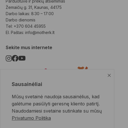
Parduotuvė ir prekių atsiėmimas
Žemaičių g. 31, Kaunas, 44175
Darbo laikas: 8:30 – 17:00
Darbo dienomis
Tel: +370 604 45955
El. Paštas: 
info@motherk.lt
Sekite mus internete
Sausainėliai
Pristatymo būdai
Mūsų svetainė naudoja sausainėlius, kad
galėtume pasiūlyti geresnę kliento patirtį.
Naudodamiesi svetaine sutinkate su mūsų
Privatumo Politika
Apmokėjimo būdai