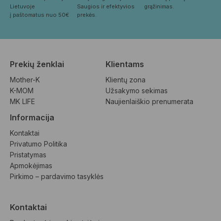
Lietuvoje
Saugios ir efektyvios 
grąžinimas.
į paštomatus nuo 50€
prekės.
Prekių ženklai
Klientams
Mother-K
Klientų zona
K-MOM
Užsakymo sekimas
MK LIFE
Naujienlaiškio prenumerata
Informacija
Kontaktai
Privatumo Politika
Pristatymas
Apmokėjimas
Pirkimo – pardavimo tasyklės
Kontaktai