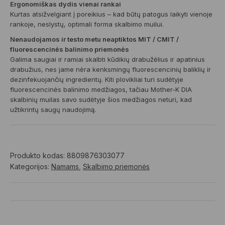
Ergonomiškas dydis vienai rankai
Kurtas atsižvelgiant į poreikius – kad būtų patogus laikyti vienoje
rankoje, neslystų, optimali forma skalbimo muilui.
Nenaudojamos ir testo metu neaptiktos MIT / CMIT /
fluorescencinės balinimo priemonės
Galima saugiai ir ramiai skalbti kūdikių drabužėlius ir apatinius
drabužius, nes jame nėra kenksmingų fluorescencinių baliklių ir
dezinfekuojančių ingredientų. Kiti plovikliai turi sudėtyje
fluorescencinės balinimo medžiagos, tačiau Mother-K DIA
skalbinių muilas savo sudėtyje šios medžiagos neturi, kad
užtikrintų saugų naudojimą.
Produkto kodas:
8809876303077
Kategorijos:
Namams
,
Skalbimo priemonės