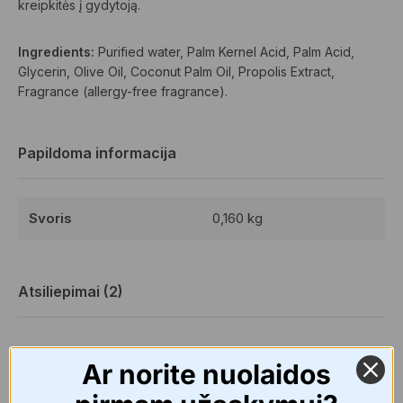
kreipkitės į gydytoją.
Ingredients:
Purified water, Palm Kernel Acid, Palm Acid,
Glycerin, Olive Oil, Coconut Palm Oil, Propolis Extract,
Fragrance (allergy-free fragrance).
Papildoma informacija
Svoris
0,160 kg
Atsiliepimai (2)
Ar norite nuolaidos
2 atsiliepimai apie
Mother-K DIA
Skalbinių muilas