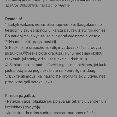
spalvos drabužiais) į skalbimo mašiną.
Dėmesio!
1. Laikyti vaikams nepasiekiamoje vietoje. Saugokite nuo
tiesioginių saulės spindulių, karštų paviršių ir atviros ugnies.
Po naudojimo laikyti sausoje ir gerai vėdinamoje vietoje.
2. Naudokite tik pagal paskirtį.
3. Patikrinkite drabužio etiketę ir vadovaukitės nurodyta
instrukcija.Neskalbkite drabužių, kurių negalima skalbti
rankomis (vilnonių, odinių ar funkcinių drabužių).
4. Skalbdami rankomis, mūvėkite gumines pirštines, jei turite
jautrią odą arba jeigu skalbiate rankomis ilgai ir daug.
5. Būkite atsargūs, kai naudojate produktą akių lygyje, nes
produktas gali patekti į akis.
Pirmoji pagalba:
· Patekus į akis, plaukite jas po švarius tekančiu vandeniu ir
kreipkitės į gydytoją.
· Jei atsiranda odos sudirginimas ar raudonos dėmės,