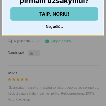
pirmam užsakymui?
TAIP, NORIU!
Egle
Ne, ačiū..
Puikiai isvali demes. Malinus kvapas
6 gruodžio, 2023
Įsigijo prekę
Naudinga?
0
Milda
Išbandžiau naujieną, nustebino! iškart paploviau seilinukus,
kėdutės užvalkalą ir demių neliko. Rekomenduoju 100%.
Ačiū, kad esat!