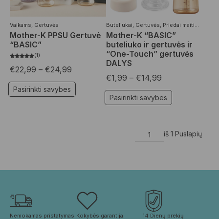
Vaikams
,
Gertuvės
Buteliukai
,
Gertuvės
,
Priedai maitinimui
,
Va
Mother-K PPSU Gertuvė
Mother-K “BASIC”
“BASIC”
buteliuko ir gertuvės ir
“One-Touch” gertuvės
1
DALYS
€
22,99
–
€
24,99
€
1,99
–
€
14,99
Pasirinkti savybes
Pasirinkti savybes
iš 1 Puslapių
Nemokamas pristatymas 
Kokybės garantija. 
14 Dienų prekių 