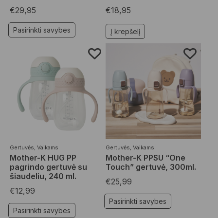
€
29,95
€
18,95
Pasirinkti savybes
Į krepšelį
Gertuvės
,
Vaikams
Gertuvės
,
Vaikams
Mother-K HUG PP
Mother-K PPSU “One
pagrindo gertuvė su
Touch” gertuvė, 300ml.
šiaudeliu, 240 ml.
€
25,99
€
12,99
Pasirinkti savybes
Pasirinkti savybes