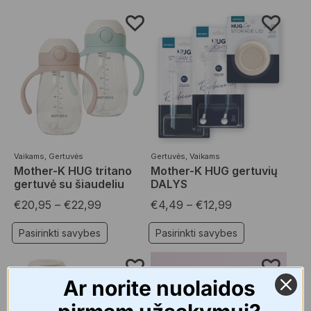
Vaikams
,
Gertuvės
Gertuvės
,
Vaikams
Mother-K HUG tritano
Mother-K HUG gertuvių
gertuvė su šiaudeliu
DALYS
€
20,95
–
€
22,99
€
4,49
–
€
12,99
Pasirinkti savybes
Pasirinkti savybes
Ar norite nuolaidos