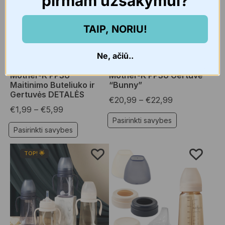
pirmam užsakymui?
TAIP, NORIU!
Ne, ačiū..
Buteliukai
,
Gertuvės
,
Priedai maitinimui
Gertuvės
,
Vaikams
,
Vaikams
Mother-K PPSU
Mother-K PPSU Gertuvė
Maitinimo Buteliuko ir
“Bunny”
Gertuvės DETALĖS
€
20,99
–
€
22,99
€
1,99
–
€
5,99
Pasirinkti savybes
Pasirinkti savybes
TOP! 🌟