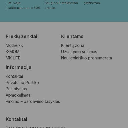
Lietuvoje
Saugios ir efektyvios 
grąžinimas.
į paštomatus nuo 50€
prekės.
Prekių ženklai
Klientams
Mother-K
Klientų zona
K-MOM
Užsakymo sekimas
MK LIFE
Naujienlaiškio prenumerata
Informacija
Kontaktai
Privatumo Politika
Pristatymas
Apmokėjimas
Pirkimo – pardavimo tasyklės
Kontaktai