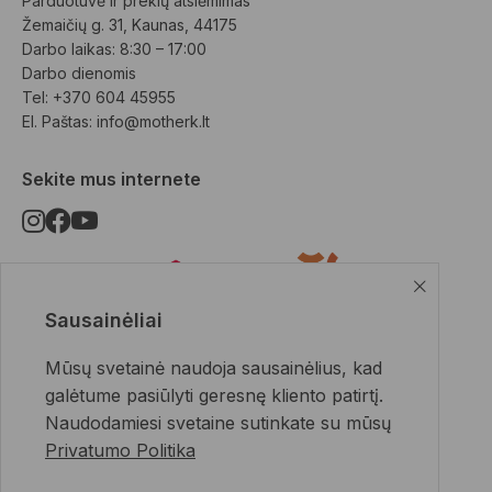
Parduotuvė ir prekių atsiėmimas
Žemaičių g. 31, Kaunas, 44175
Darbo laikas: 8:30 – 17:00
Darbo dienomis
Tel: +370 604 45955
El. Paštas: 
info@motherk.lt
Sekite mus internete
Sausainėliai
Pristatymo būdai
Mūsų svetainė naudoja sausainėlius, kad
galėtume pasiūlyti geresnę kliento patirtį.
Naudodamiesi svetaine sutinkate su mūsų
Privatumo Politika
Apmokėjimo būdai