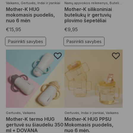
Vaikams
,
Gertuvės
,
Indai ir įrankiai
Namų apyvokos reikmenys
,
Buteliukai
,
Ger
Mother-K HUG
Mother-K silikoniniai
mokomasis puodelis,
buteliukų ir gertuvių
nuo 6 mėn
plovimo šepetėliai
€
15,95
€
9,95
Pasirinkti savybes
Pasirinkti savybes
Gertuvės
,
Vaikams
Gertuvės
,
Indai ir įrankiai
,
Vaikams
Mother-K termo HUG
Mother-K HUG PPSU
gertuvė su šiaudeliu 350
Mokomasis puodelis,
ml + DOVANA
nuo 6 mėn.