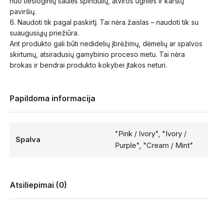
nuo tiesioginių saulės spindulių, atviros ugnies ir karštų
paviršių.
6. Naudoti tik pagal paskirtį. Tai nėra žaislas – naudoti tik su
suaugusiųjų priežiūra.
Ant produkto gali būti nedidelių įbrėžimų, dėmelių ar spalvos
skirtumų, atsiradusių gamybinio proceso metu. Tai nėra
brokas ir bendrai produkto kokybei įtakos neturi.
Papildoma informacija
"Pink / Ivory", "Ivory /
Spalva
Purple", "Cream / Mint"
Atsiliepimai (0)