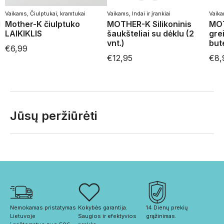
Vaikams
,
Čiulptukai, kramtukai
Vaikams
,
Indai ir įrankiai
Vaik
l
Mother-K čiulptuko
MOTHER-K Silikoninis
MOT
LAIKIKLIS
šaukšteliai su dėklu (2
gre
vnt.)
but
€
6,99
€
12,95
€
8,
Jūsų peržiūrėti
Nemokamas pristatymas 
Kokybės garantija. 
14 Dienų prekių 
Lietuvoje
Saugios ir efektyvios 
grąžinimas.