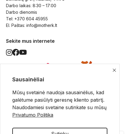
Darbo laikas: 8:30 – 17:00
Darbo dienomis
Tel: +370 604 45955
El. Paštas: 
info@motherk.lt
Sekite mus internete
Sausainėliai
Pristatymo būdai
Mūsų svetainė naudoja sausainėlius, kad
galėtume pasiūlyti geresnę kliento patirtį.
Naudodamiesi svetaine sutinkate su mūsų
Privatumo Politika
Apmokėjimo būdai
Sutinku