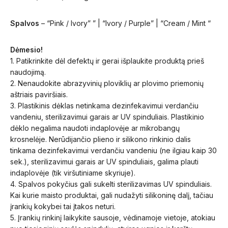
Spalvos
– “Pink / Ivory” ” | “Ivory / Purple” | “Cream / Mint “
Dėmesio!
1. Patikrinkite dėl defektų ir gerai išplaukite produktą prieš
naudojimą.
2. Nenaudokite abrazyvinių ploviklių ar plovimo priemonių
aštriais paviršiais.
3. Plastikinis dėklas netinkama dezinfekavimui verdančiu
vandeniu, sterilizavimui garais ar UV spinduliais. Plastikinio
dėklo negalima naudoti indaplovėje ar mikrobangų
krosnelėje. Nerūdijančio plieno ir silikono rinkinio dalis
tinkama dezinfekavimui verdančiu vandeniu (ne ilgiau kaip 30
sek.), sterilizavimui garais ar UV spinduliais, galima plauti
indaplovėje (tik viršutiniame skyriuje).
4. Spalvos pokyčius gali sukelti sterilizavimas UV spinduliais.
Kai kurie maisto produktai, gali nudažyti silikoninę dalį, tačiau
įrankių kokybei tai įtakos neturi.
5. Įrankių rinkinį laikykite sausoje, vėdinamoje vietoje, atokiau