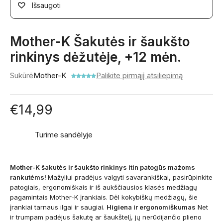
Išsaugoti
Mother-K Šakutės ir šaukšto
rinkinys dėžutėje, +12 mėn.
Sukūrė
Mother-K
Palikite pirmąjį atsiliepimą
€
14,99
Turime sandėlyje
Mother-K šakutės ir šaukšto rinkinys itin patogūs mažoms
rankutėms!
Mažyliui pradėjus valgyti savarankiškai, pasirūpinkite
patogiais, ergonomiškais ir iš aukščiausios klasės medžiagų
pagamintais Mother-K įrankiais. Dėl kokybiškų medžiagų, šie
įrankiai tarnaus ilgai ir saugiai.
Higiena ir ergonomiškumas
Net
ir trumpam padėjus šakutę ar šaukštelį, jų nerūdijančio plieno