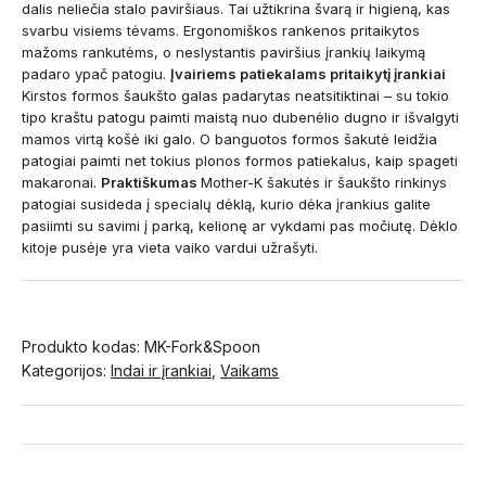
dalis neliečia stalo paviršiaus. Tai užtikrina švarą ir higieną, kas
svarbu visiems tėvams. Ergonomiškos rankenos pritaikytos
mažoms rankutėms, o neslystantis paviršius įrankių laikymą
padaro ypač patogiu.
Įvairiems patiekalams pritaikytį įrankiai
Kirstos formos šaukšto galas padarytas neatsitiktinai – su tokio
tipo kraštu patogu paimti maistą nuo dubenėlio dugno ir išvalgyti
mamos virtą košė iki galo. O banguotos formos šakutė leidžia
patogiai paimti net tokius plonos formos patiekalus, kaip spageti
makaronai.
Praktiškumas
Mother-K šakutės ir šaukšto rinkinys
patogiai susideda į specialų dėklą, kurio dėka įrankius galite
pasiimti su savimi į parką, kelionę ar vykdami pas močiutę. Dėklo
kitoje pusėje yra vieta vaiko vardui užrašyti.
Produkto kodas:
MK-Fork&Spoon
Kategorijos:
Indai ir įrankiai
,
Vaikams