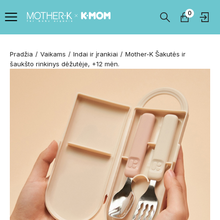
0
Pradžia
Vaikams
Indai ir įrankiai
Mother-K Šakutės ir
šaukšto rinkinys dėžutėje, +12 mėn.