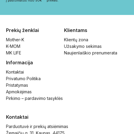
į paštomatus nuo 50€
prekės.
Prekių ženklai
Klientams
Mother-K
Klientų zona
K-MOM
Užsakymo sekimas
MK LIFE
Naujienlaiškio prenumerata
Informacija
Kontaktai
Privatumo Politika
Pristatymas
Apmokėjimas
Pirkimo – pardavimo tasyklės
Kontaktai
Parduotuvė ir prekių atsiėmimas
Žemaičių g. 31, Kaunas, 44175