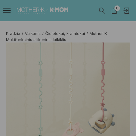
0
Pradžia
Vaikams
Čiulptukai, kramtukai
Mother-K
Multifunkcinis silikoninis laikiklis