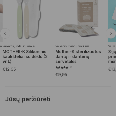
ai
Vaikams
,
Indai ir įrankiai
Vaikams
,
Dantų priežiūra
Vaik
MOTHER-K Silikoninis
Mother-K sterilizuotos
3-j
šaukšteliai su dėklu (2
dantų ir dantenų
pri
vnt.)
servetėlės
mėn
2
€
12,95
€
13
€
9,95
Jūsų peržiūrėti