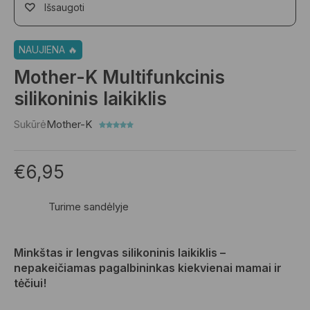
Išsaugoti
NAUJIENA 🔥
Mother-K Multifunkcinis
silikoninis laikiklis
Sukūrė
Mother-K
€
6,95
Turime sandėlyje
Minkštas ir lengvas silikoninis laikiklis –
nepakeičiamas pagalbininkas kiekvienai mamai ir
tėčiui!