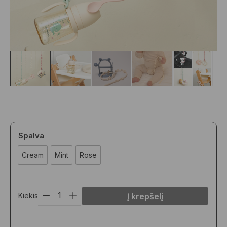
Spalva
Cream
Mint
Rose
Kiekis
Į krepšelį