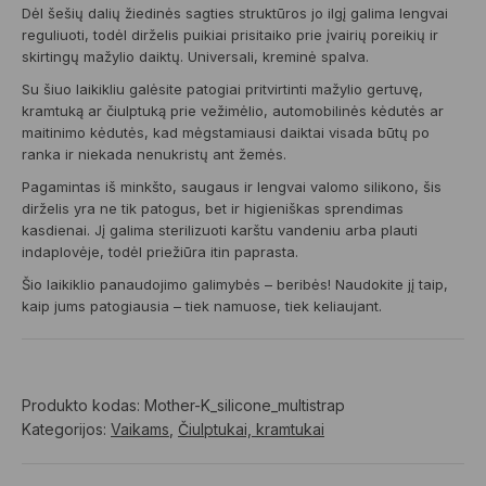
Dėl šešių dalių žiedinės sagties struktūros jo ilgį galima lengvai
reguliuoti, todėl dirželis puikiai prisitaiko prie įvairių poreikių ir
skirtingų mažylio daiktų. Universali, kreminė spalva.
Su šiuo laikikliu galėsite patogiai pritvirtinti mažylio gertuvę,
kramtuką ar čiulptuką prie vežimėlio, automobilinės kėdutės ar
maitinimo kėdutės, kad mėgstamiausi daiktai visada būtų po
ranka ir niekada nenukristų ant žemės.
Pagamintas iš minkšto, saugaus ir lengvai valomo silikono, šis
dirželis yra ne tik patogus, bet ir higieniškas sprendimas
kasdienai. Jį galima sterilizuoti karštu vandeniu arba plauti
indaplovėje, todėl priežiūra itin paprasta.
Šio laikiklio panaudojimo galimybės – beribės! Naudokite jį taip,
kaip jums patogiausia – tiek namuose, tiek keliaujant.
Produkto kodas:
Mother-K_silicone_multistrap
Kategorijos:
Vaikams
,
Čiulptukai, kramtukai