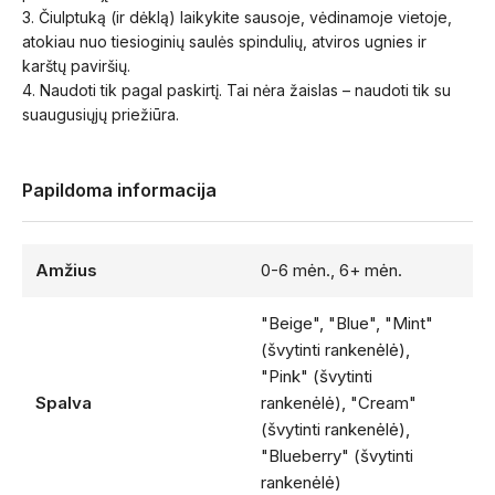
3. Čiulptuką (ir dėklą) laikykite sausoje, vėdinamoje vietoje,
atokiau nuo tiesioginių saulės spindulių, atviros ugnies ir
karštų paviršių.
4. Naudoti tik pagal paskirtį. Tai nėra žaislas – naudoti tik su
suaugusiųjų priežiūra.
Papildoma informacija
Amžius
0-6 mėn., 6+ mėn.
"Beige", "Blue", "Mint"
(švytinti rankenėlė),
"Pink" (švytinti
Spalva
rankenėlė), "Cream"
(švytinti rankenėlė),
"Blueberry" (švytinti
rankenėlė)