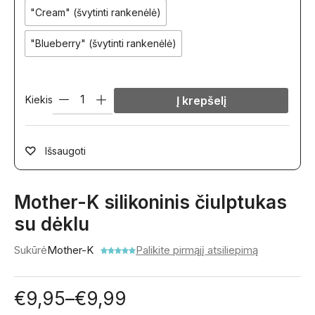
"Cream" (švytinti rankenėlė)
"Blueberry" (švytinti rankenėlė)
Kiekis
Į krepšelį
Išsaugoti
Mother-K silikoninis čiulptukas
su dėklu
Sukūrė
Mother-K
Palikite pirmąjį atsiliepimą
€
9,95
–
€
9,99