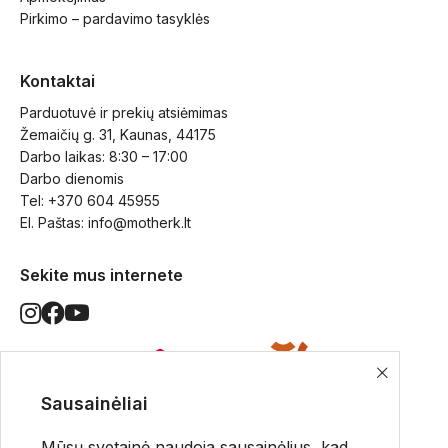
Pirkimo – pardavimo tasyklės
Kontaktai
Parduotuvė ir prekių atsiėmimas
Žemaičių g. 31, Kaunas, 44175
Darbo laikas: 8:30 – 17:00
Darbo dienomis
Tel: +370 604 45955
El. Paštas: 
info@motherk.lt
Sekite mus internete
Sausainėliai
Pristatymo būdai
Mūsų svetainė naudoja sausainėlius, kad