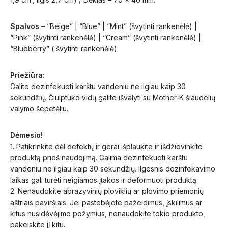
Spalvos
– “Beige” | “Blue” | “Mint” (švytinti rankenėlė) |
“Pink” (švytinti rankenėlė) | “Cream” (švytinti rankenėlė) |
“Blueberry” ( švytinti rankenėlė)
Priežiūra:
Galite dezinfekuoti karštu vandeniu ne ilgiau kaip 30
sekundžių. Čiulptuko vidų galite išvalyti su Mother-K šiaudelių
valymo šepetėliu.
Dėmesio!
1. Patikrinkite dėl defektų ir gerai išplaukite ir išdžiovinkite
produktą prieš naudojimą. Galima dezinfekuoti karštu
vandeniu ne ilgiau kaip 30 sekundžių. Ilgesnis dezinfekavimo
laikas gali turėti neigiamos įtakos ir deformuoti produktą.
2. Nenaudokite abrazyvinių ploviklių ar plovimo priemonių
aštriais paviršiais. Jei pastebėjote pažeidimus, įskilimus ar
kitus nusidėvėjimo požymius, nenaudokite tokio produkto,
pakeiskite jį kitu.