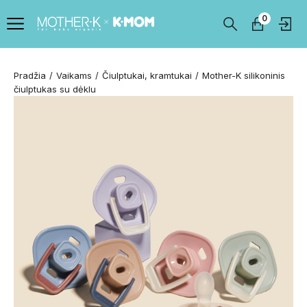
0
Pradžia
Vaikams
Čiulptukai, kramtukai
Mother-K silikoninis
čiulptukas su dėklu