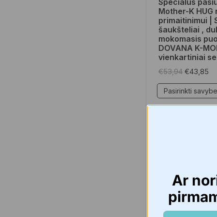
Specialus pasi
Mother-K HUG r
primaitinimui | S
šaukšteliai , du
mokomasis puo
DOVANA K-M
vienkartiniai se
€
53,94
€
43,85
Pasirinkti savyb
NAUJIENA 🔥
Ar nor
pirma
Namams
,
Namų re