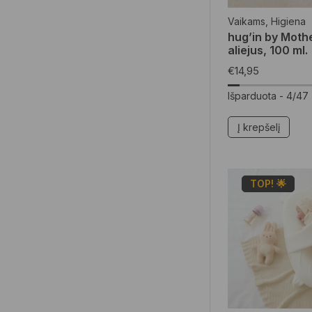
Vaikams
,
Higiena
hug’in by Moth
aliejus, 100 ml.
€
14,95
Išparduota -
4/47
Į krepšelį
TOP! 🌟