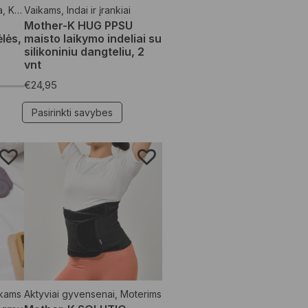
a
,
Kūno priežiūros priemonės
Vaikams
,
Indai ir įrankiai
,
Moterims
,
Organiškos drėgnos servet
Mother-K HUG PPSU
lės,
maisto laikymo indeliai su
silikoniniu dangteliu, 2
vnt
€
24,95
Pasirinkti savybes
kams
Aktyviai gyvensenai
,
Moterims