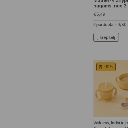
Mother-K Žnypl
nagams, nuo 3
€
5,49
Išparduota -
0/80
Į krepšelį
⏰ -19%
Vaikams
,
Indai ir į