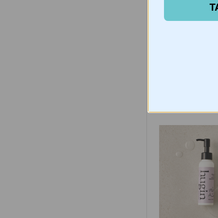
Mother-K Life
T
Nerūdijančio pl
maišymo indų ri
vnt.
€
43,95
Išparduota -
4/16
Į krepšelį