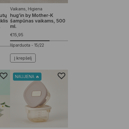
Vaikams
,
Higiena
utų
hug’in by Mother-K
klis
šampūnas vaikams, 500
,
ml.
€
15,95
Išparduota -
15/22
Į krepšelį
NAUJIENA 🔥