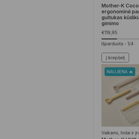
Mother-K Coc
ergonominė pa
gultukas kūdik
gimimo
€
119,95
Išparduota -
1/4
Į krepšelį
NAUJIENA 🔥
Vaikams
,
Indai ir į