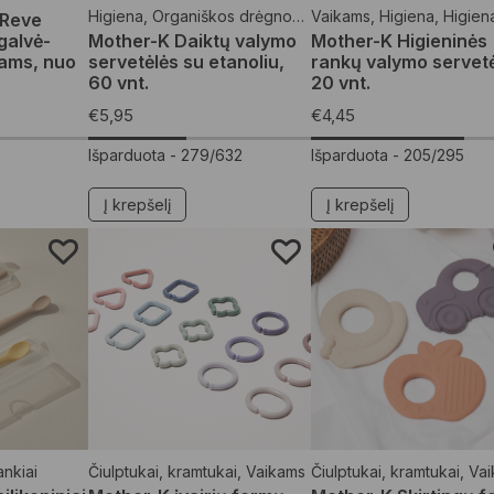
Higiena
,
Organiškos drėgnos servetėlės
Vaikams
,
Higiena
,
Vaikams
,
Higien
oReve
galvė-
Mother-K Daiktų valymo
Mother-K Higieninės
iams, nuo
servetėlės su etanoliu,
rankų valymo servetė
60 vnt.
20 vnt.
€
5,95
€
4,45
Išparduota -
279/632
Išparduota -
205/295
Į krepšelį
Į krepšelį
rankiai
Čiulptukai, kramtukai
,
Vaikams
Čiulptukai, kramtukai
,
Vai