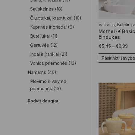
Sauskelnės
(18)
Čiulptukai, kramtukai
(10)
Vaikams
,
Buteliuka
Kuprinės ir priedai
(6)
Mother-K Basic
Buteliukai
(11)
žindukas
Gertuvės
(12)
€
5,45
–
€
6,99
Indai ir įrankiai
(21)
Pasirinkti savyb
Vonios priemonės
(13)
Namams
(46)
Plovimo ir valymo
priemonės
(13)
Namų reikmenys
(7)
Rodyti daugiau
Skalbimo priemonės
(17)
Vaistinėlė
(10)
Dekoro detalės
(1)
Moterims
(30)