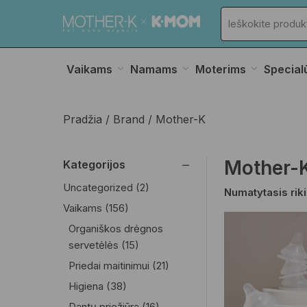
Vaikams
Namams
Moterims
Special
Pradžia
Brand
Mother-K
Mother-
Kategorijos
Uncategorized
(2)
Vaikams
(156)
Organiškos drėgnos
servetėlės
(15)
Priedai maitinimui
(21)
Higiena
(38)
Dantų priežiūra
(16)