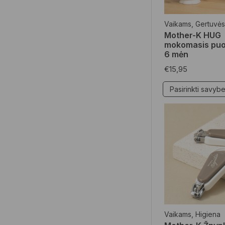
Mamoms
(15)
Vaikams
,
Gertuvės
Kūno priežiūros
Mother-K HUG
priemonės
(6)
mokomasis puo
6 mėn
Veido priežiūros
priemonės
(7)
€
15,95
Specialūs pasiūlymai
(23)
Pasirinkti savyb
Dovanos
(6)
Higiena
(5)
Namų apyvokos
reikmenys
(2)
Vaikams
,
Higiena