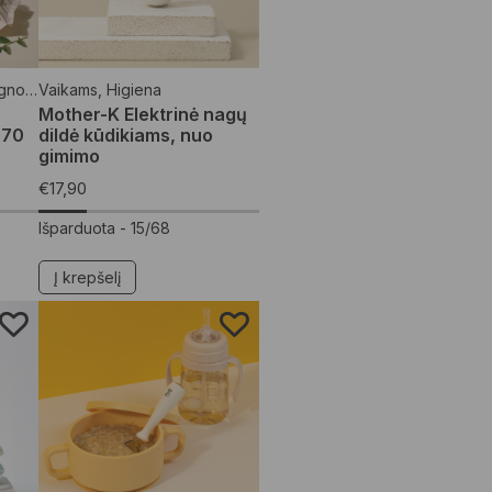
etėlės
Vaikams
,
Higiena
Mother-K Elektrinė nagų
 70
dildė kūdikiams, nuo
gimimo
€
17,90
Išparduota -
15/68
Į krepšelį