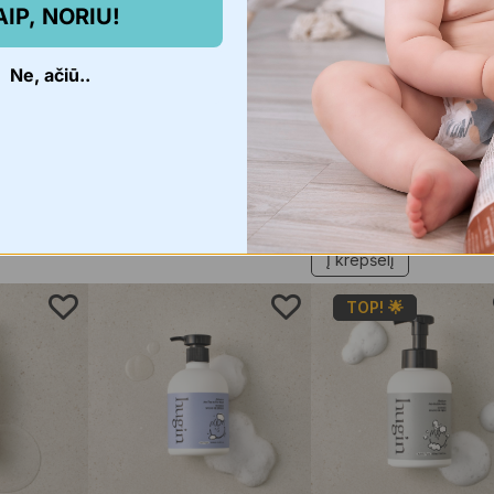
Mother-K Multifunkcinis
Specialus pasiūlyma
AIP, NORIU!
ieno
silikoninis laikiklis
Mother-K “PUCOCO”
nkinys, 4
sulankstoma vonelė 
€
6,95
Ne, ačiū..
DOVANA hugin’ by
Mother-K putų
Pasirinkti savybes
konsistencijos prausi
kūdikiams ir vaikams
€
76,94
€
59,99
Išparduota -
0/10
Į krepšelį
TOP! 🌟