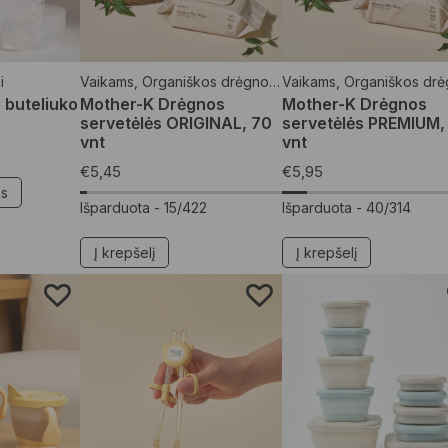
i
Vaikams
,
Organiškos drėgnos servetėlės
Vaikams
,
Organiškos drėgnos serv
 buteliuko
Mother-K Drėgnos
Mother-K Drėgnos
servetėlės ORIGINAL, 70
servetėlės PREMIUM,
vnt
vnt
€
5,45
€
5,95
es
Išparduota -
15/422
Išparduota -
40/314
Į krepšelį
Į krepšelį