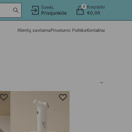
0
Krepšelis
Sveiki,
Prisijunkite
€
0,00
Klientų savitarna
Privatumo Politika
Kontaktai