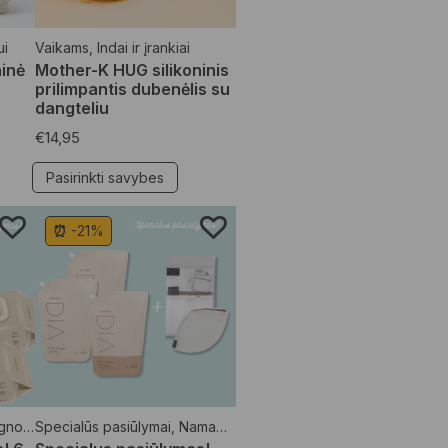
ui
Vaikams
,
Indai ir įrankiai
inė
Mother-K HUG silikoninis
prilimpantis dubenėlis su
dangteliu
€
14,95
Pasirinkti savybes
⏰ -21%
etėlės
Specialūs pasiūlymai
,
Specialūs pasiūlymai
,
Namams
,
Skalbimo priemonės