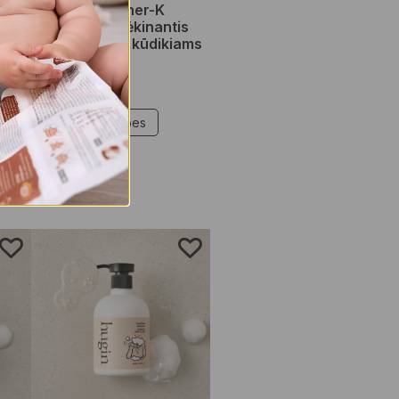
s!
hug’in by Mother-K
intensyviai drėkinantis
+
kūno sviestas kūdikiams
ir vaikams
€
1,00
–
€
14,95
klis
Pasirinkti savybes