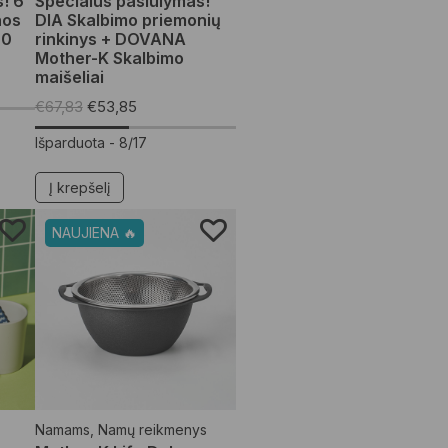
! 6
Specialus pasiūlymas!
nos
DIA Skalbimo priemonių
70
rinkinys + DOVANA
Mother-K Skalbimo
maišeliai
€
67,83
€
53,85
Išparduota -
8/17
Į krepšelį
NAUJIENA 🔥
Namams
,
Namų reikmenys