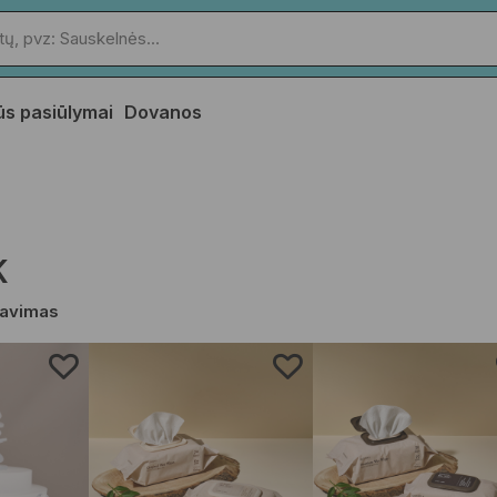
ūs pasiūlymai
Dovanos
K