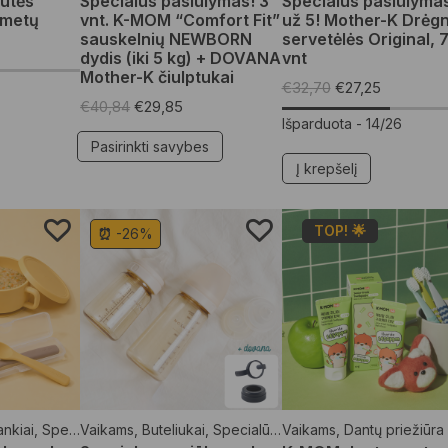
utės
Specialus pasiūlymas! 3
Specialus pasiūlymas
 metų
vnt. K-MOM “Comfort Fit”
už 5! Mother-K Drėg
sauskelnių NEWBORN
servetėlės Original, 
dydis (iki 5 kg) + DOVANA
vnt
Mother-K čiulptukai
€
32,70
€
27,25
€
40,84
€
29,85
Išparduota -
14/26
Pasirinkti savybes
Į krepšelį
TOP! 🌟
⏰ -26%
rankiai
,
Specialūs pasiūlymai
Vaikams
,
Buteliukai
,
Specialūs pasiūlymai
Vaikams
,
Dantų priežiūra