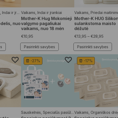
,
Indai ir įrankiai
Vaikams
,
Indai ir įrankiai
Vaikams
,
Priedai maitinim
Mother-K Hug Mokomieji
Mother-K HUG Silikon
delis, nuo
valgymo pagaliukai
sulankstoma maisto
vaikams, nuo 18 mėn
dėžutė
€
10,95
€
13,95
–
€
28,95
es
Pasirinkti savybes
Pasirinkti savybes
⏰ -27%
⏰ -17%
Sauskelnės
,
Specialūs pasiūlymai
Vaikams
,
Vaikams
,
Organiškos drėgnos serv