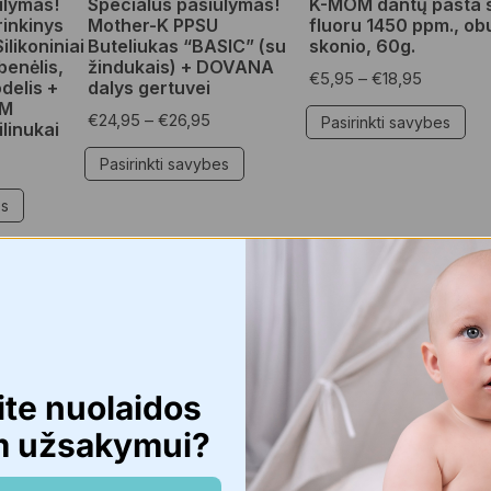
ūlymas!
Specialus pasiūlymas!
K-MOM dantų pasta 
inkinys
Mother-K PPSU
fluoru 1450 ppm., ob
ilikoniniai
Buteliukas “BASIC” (su
skonio, 60g.
benėlis,
žindukais) + DOVANA
€
5,95
–
€
18,95
delis +
dalys gertuvei
OM
€
24,95
–
€
26,95
Pasirinkti savybes
ilinukai
Pasirinkti savybes
es
NAUJIENA 🔥
⏰ -22%
ite nuolaidos
m užsakymui?
ikmenys
Vaikams
,
Čiulptukai, kramtukai
Specialūs pasiūlymai
,
Hig