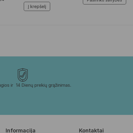
Į krepšelį
ios ir 
14 Dienų prekių grąžinimas.
Informacija
Kontaktai