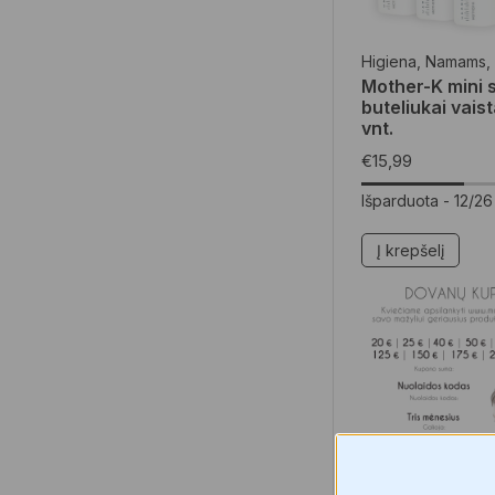
Higiena
,
Namams
,
Mother-K mini si
buteliukai vais
vnt.
€
15,99
Išparduota -
12/26
Į krepšelį