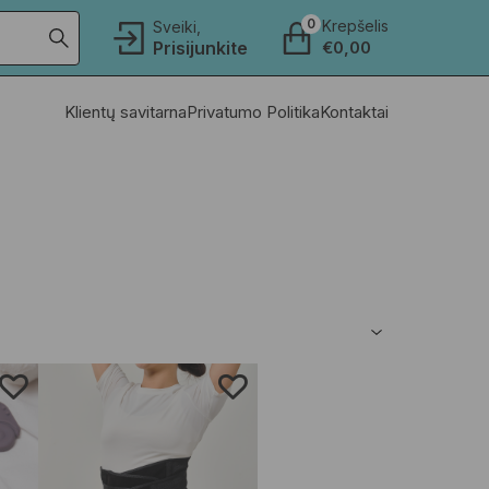
0
Krepšelis
Sveiki,
Prisijunkite
€
0,00
Klientų savitarna
Privatumo Politika
Kontaktai