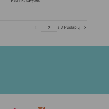
Pasirinkti savybes
iš 3 Puslapių