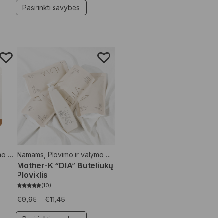
Pasirinkti savybes
onės
Namams
,
,
Skalbimo priemonės
Plovimo ir valymo priemonės
Mother-K “DIA” Buteliukų
Ploviklis
10
€
9,95
–
€
11,45