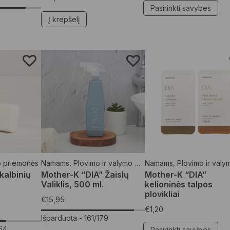
Pasirinkti savybes
3
Į krepšelį
o priemonės
Namams
,
Plovimo ir valymo priemonės
Namams
,
Plovimo ir valymo priem
kalbinių
Mother-K “DIA” Žaislų
Mother-K “DIA”
Valiklis, 500 ml.
kelioninės talpos
plovikliai
€
15,95
€
1,20
Išparduota -
161/179
64
Pasirinkti savybes