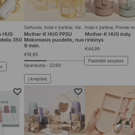
Gertuvės
,
Indai ir įrankiai
,
Vaikams
Indai ir įrankiai
,
Priedai maiti
o HUG
Mother-K HUG PPSU
Mother-K HUG indų
udeliu 350
Mokomasis puodelis, nuo
rinkinys
6 mėn.
€
44,99
€
18,95
Pasirinkti savybes
Išparduota -
22/60
es
Į krepšelį