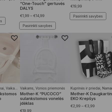
“One-Touch” gertuvės
€
19,99
DALYS
€
1,99
–
€
14,99
Pasirinkti savybes
es
Pasirinkti savybes
mai
,
Vaikams
,
Vaikams
Vonios priemonės
,
Vonios priemonės
Kuprinės ir priedai
,
Nama
nkstomos
Mother-K “PUCOCO”
Mother-K Daugkartin
o
sulankstomos vonelės
EKO Krepšys
įdėklas
€
2,99
–
€
3,99
€
19,99