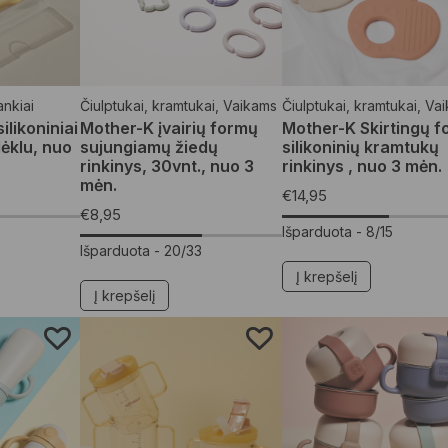
rankiai
Čiulptukai, kramtukai
,
Vaikams
Čiulptukai, kramtukai
,
Vai
likoniniai
Mother-K įvairių formų
Mother-K Skirtingų 
dėklu, nuo
sujungiamų žiedų
silikoninių kramtukų
rinkinys, 30vnt., nuo 3
rinkinys , nuo 3 mėn.
mėn.
€
14,95
€
8,95
Išparduota -
8/15
Išparduota -
20/33
Į krepšelį
Į krepšelį