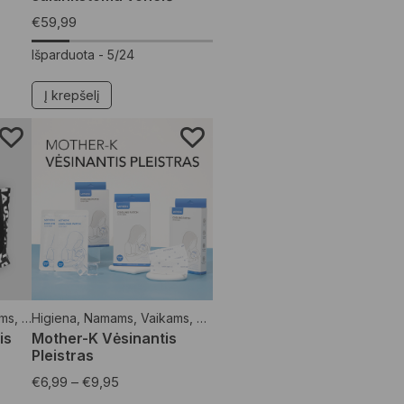
€
59,99
Išparduota -
5/24
Į krepšelį
ms
,
Namų apyvokos reikmenys
Higiena
,
Namams
,
Vaikams
,
Vaistinėlė
is
Mother-K Vėsinantis
Pleistras
€
6,99
–
€
9,95