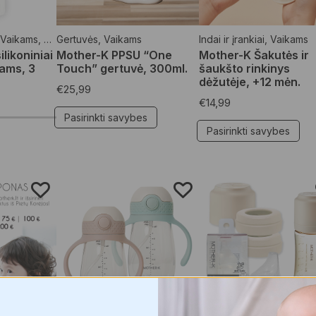
Vaikams
,
Vaistinėlė
Gertuvės
,
Vaikams
Indai ir įrankiai
,
Vaikams
likoniniai
Mother-K PPSU “One
Mother-K Šakutės ir
tams, 3
Touch” gertuvė, 300ml.
šaukšto rinkinys
dėžutėje, +12 mėn.
€
25,99
€
14,99
Pasirinkti savybes
Pasirinkti savybes