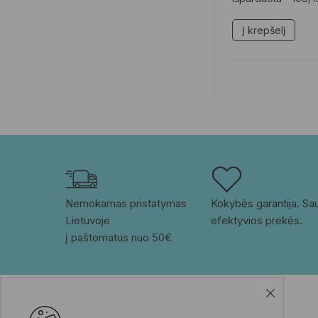
Į krepšelį
Nemokamas pristatymas 
Kokybės garantija. Saug
Lietuvoje
efektyvios prekės.
į paštomatus nuo 50€
Prekių ženklai
Klientams