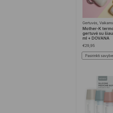
Mamoms
(14)
Kūno priežiūros
priemonės
(6)
Gertuvės
,
Vaikams
Veido priežiūros
Mother-K term
gertuvė su šia
priemonės
(3)
ml + DOVANA
Specialūs pasiūlymai
(20)
€
29,95
Dovanos
(6)
Pasirinkti savyb
Higiena
(5)
Namų apyvokos
reikmenys
(2)