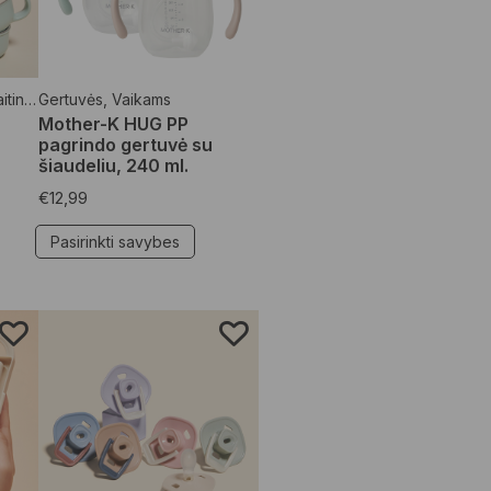
nimui
Gertuvės
,
Vaikams
,
Vaikams
Mother-K HUG PP
pagrindo gertuvė su
šiaudeliu, 240 ml.
€
12,99
Pasirinkti savybes