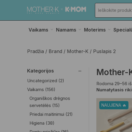
Vaikams
Namams
Moterims
Special
Pradžia
Brand
Mother-K
Puslapis 2
Mother-
Kategorijos
Uncategorized
(2)
Rodoma 29–56 iš
Vaikams
(156)
Organiškos drėgnos
servetėlės
(15)
NAUJIENA 🔥
Priedai maitinimui
(21)
Higiena
(38)
Dantų priežiūra
(16)