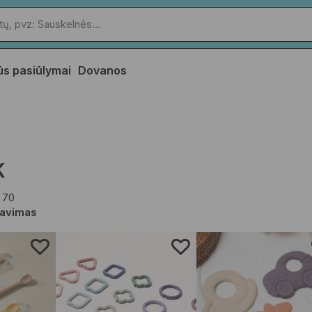
ūs pasiūlymai
Dovanos
K
 70