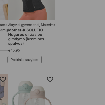
kams
Aktyviai gyvensenai
,
Moterims
formų
Mother-K SOLUTIO
Nugaros diržas po
gimdymo (kreminės
spalvos)
€
45,95
Pasirinkti savybes