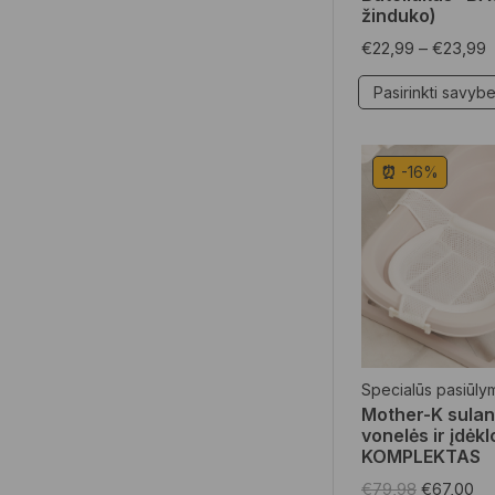
žinduko)
€
22,99
–
€
23,99
Pasirinkti savyb
⏰ -16%
Specialūs pasiūly
Mother-K sula
vonelės ir įdėkl
KOMPLEKTAS
€
79,98
€
67,00