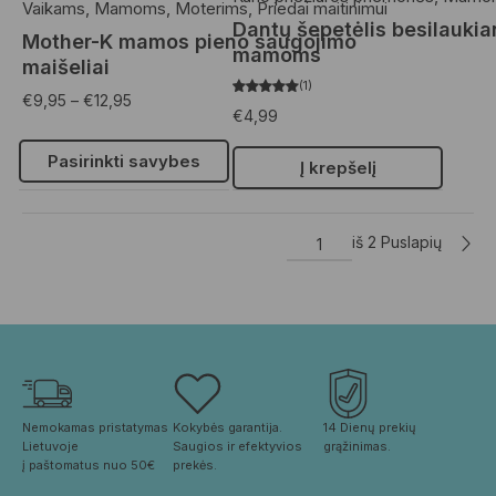
Vaikams
,
Mamoms
,
Moterims
,
Priedai maitinimui
Dantų šepetėlis besilauki
Mother-K mamos pieno saugojimo
mamoms
maišeliai
1
€
9,95
–
€
12,95
€
4,99
Pasirinkti savybes
Į krepšelį
iš 2 Puslapių
Nemokamas pristatymas 
Kokybės garantija. 
14 Dienų prekių 
Lietuvoje
Saugios ir efektyvios 
grąžinimas.
į paštomatus nuo 50€
prekės.