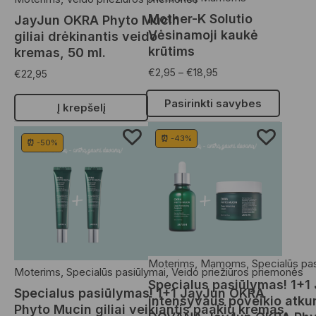
Mother-K Solutio
JayJun OKRA Phyto Mucin
Vėsinamoji kaukė
giliai drėkinantis veido
krūtims
kremas, 50 ml.
€
2,95
–
€
18,95
€
22,95
Pasirinkti savybes
Į krepšelį
⏰ -43%
⏰ -50%
Moterims
,
Mamoms
,
Specialūs pa
Moterims
,
Specialūs pasiūlymai
,
Veido priežiūros priemonės
Specialus pasiūlymas! 1+
Specialus pasiūlymas! 1+1 JayJun OKRA
intensyvaus poveikio atku
Phyto Mucin giliai veikiantis paakių kremas,