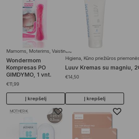
Mamoms
,
Moterims
,
Vaistinėlė
Higiena
,
Kūno priežiūros priemonė
Wondermom
Kompresas PO
Luuv Kremas su magniu, 2
GIMDYMO, 1 vnt.
€
14,50
€
11,99
Į krepšelį
Į krepšelį