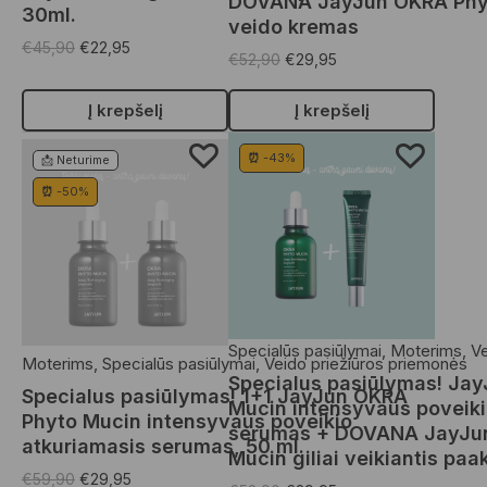
DOVANA JayJun OKRA Phyto
30ml.
veido kremas
€
45,90
€
22,95
€
52,90
€
29,95
Į krepšelį
Į krepšelį
⏰ -43%
📩 Neturime
⏰ -50%
Specialūs pasiūlymai
,
Moterims
,
Ve
Moterims
,
Specialūs pasiūlymai
,
Veido priežiūros priemonės
Specialus pasiūlymas! Ja
Specialus pasiūlymas! 1+1 JayJun OKRA
Mucin intensyvaus poveiki
Phyto Mucin intensyvaus poveikio
serumas + DOVANA JayJu
atkuriamasis serumas, 50 ml.
Mucin giliai veikiantis pa
€
59,90
€
29,95