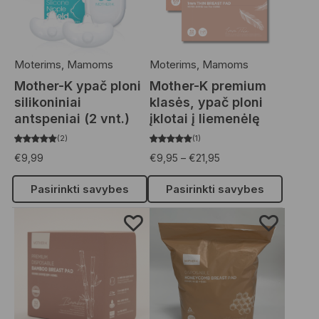
Moterims
,
Mamoms
Moterims
,
Mamoms
Mother-K ypač ploni
Mother-K premium
silikoniniai
klasės, ypač ploni
antspeniai (2 vnt.)
įklotai į liemenėlę
2
1
€
9,99
€
9,95
–
€
21,95
Pasirinkti savybes
Pasirinkti savybes