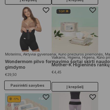
TOP! 🌟
Moterims
,
Aktyviai gyvensenai
,
Kūno priežiūros priemonės
,
M
Vaikams
,
Higiena
,
Higiena
,
Kūno pr
Wondermom pilvo formavimo šortai skirti naudo
Mother-K Higieninės rankų
gimdymo
€
4,45
€
29,50
Pasirinkti savybes
Į krepšelį
⏰ -17%