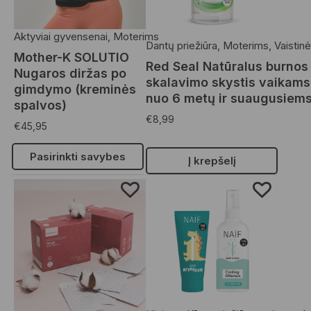
Aktyviai gyvensenai
,
Moterims
Dantų priežiūra
,
Moterims
,
Vaistinė
Mother-K SOLUTIO
Red Seal Natūralus burnos
Nugaros diržas po
skalavimo skystis vaikams
gimdymo (kreminės
nuo 6 metų ir suaugusiem
spalvos)
€
8,99
€
45,95
Pasirinkti savybes
Į krepšelį