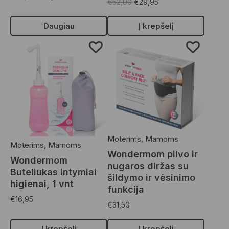
€
52,90
€
29,95
Daugiau
Į krepšelį
Moterims
,
Mamoms
Moterims
,
Mamoms
Wondermom pilvo ir
Wondermom
nugaros diržas su
Buteliukas intymiai
šildymo ir vėsinimo
higienai, 1 vnt
funkcija
€
16,95
€
31,50
Į krepšelį
Į krepšelį