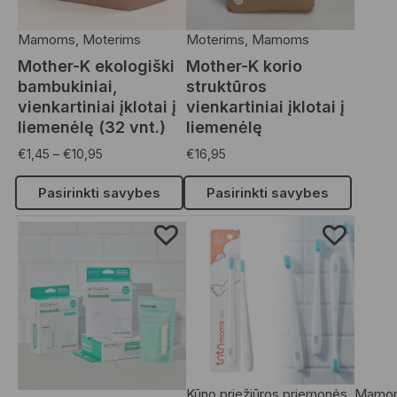
Mamoms
,
Moterims
Moterims
,
Mamoms
Mother-K ekologiški
Mother-K korio
bambukiniai,
struktūros
vienkartiniai įklotai į
vienkartiniai įklotai į
liemenėlę (32 vnt.)
liemenėlę
€
1,45
–
€
10,95
€
16,95
Pasirinkti savybes
Pasirinkti savybes
Kūno priežiūros priemonės
,
Mamo