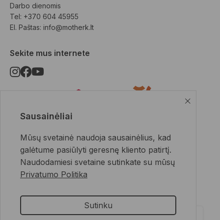
Darbo dienomis
Tel: +370 604 45955
El. Paštas: 
info@motherk.lt
Sekite mus internete
Sausainėliai
Pristatymo būdai
Mūsų svetainė naudoja sausainėlius, kad
galėtume pasiūlyti geresnę kliento patirtį.
Naudodamiesi svetaine sutinkate su mūsų
Privatumo Politika
Apmokėjimo būdai
Sutinku