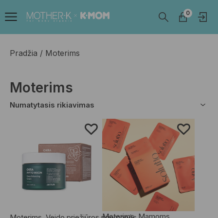
0
Pradžia
Moterims
Moterims
Moterims
,
Mamoms
Moterims
,
Veido priežiūros priemonės