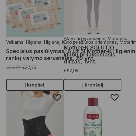
Aktyviai gyvensenai
,
Moterims
Vaikams
,
Higiena
,
Higiena
,
Kūno priežiūros priemonės
,
Moteri
Mother-K SOLUTIO
Specialus pasiūlymas! 6 už 5! Mother-K Higieni
klubų prilaikomasis
rankų valymo servetėlės, 20 vnt
diržas, 1vnt.
€
26,70
€
22,25
€
62,95
Į krepšelį
Į krepšelį