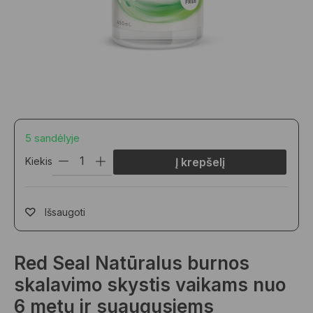
5 sandėlyje
Kiekis
Į krepšelį
Išsaugoti
Red Seal Natūralus burnos
skalavimo skystis vaikams nuo
6 metų ir suaugusiems