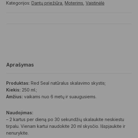
Kategorijos:
Dantų priežiūra
,
Moterims
,
Vaistinėlė
Aprašymas
Produktas:
Red Seal natūralus skalavimo skystis;
Kiekis:
250 ml.;
Amžius:
vaikams nuo 6 metų ir suaugusiems.
Naudojimas:
– 2 kartus per dieną po 30 sekundžių skalaukite neskiestu
tirpalu. Vienam kartui naudokite 20 ml skysčio. Išspjaukite ir
nenurykite.