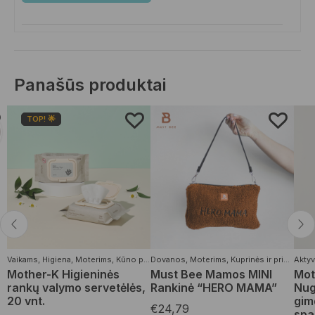
Panašūs produktai
TOP! 🌟
Vaikams
,
Higiena
,
Moterims
,
Kūno priežiūros priemonės
Dovanos
,
Moterims
,
Organiškos drėgnos se
,
Kuprinės ir priedai
Aktyv
Mother-K Higieninės
Must Bee Mamos MINI
Mot
rankų valymo servetėlės,
Rankinė “HERO MAMA”
Nug
20 vnt.
gim
€
24,79
spa