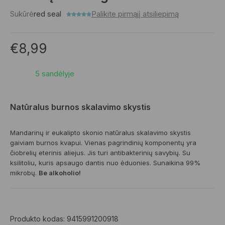
Sukūrė
red seal
Palikite pirmąjį atsiliepimą
€
8,99
5 sandėlyje
Natūralus burnos skalavimo skystis
Mandarinų ir eukalipto skonio natūralus skalavimo skystis
gaiviam burnos kvapui. Vienas pagrindinių komponentų yra
čiobrelių eterinis aliejus. Jis turi antibakterinių savybių. Su
ksilitoliu, kuris apsaugo dantis nuo ėduonies. Sunaikina 99%
mikrobų.
Be alkoholio!
Produkto kodas:
9415991200918