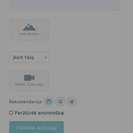
Įkelti Vaizdus
Įkelkite vaizdo įrašą
Rekomendacija:
Peržiūrėti anonimiškai