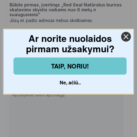
Būkite pirmas, įvertinęs „Red Seal Natūralus burnos
skalavimo skystis vaikams nuo 6 metų ir
suaugusiems“
Jūsų el. pašto adresas nebus skelbiamas.
Ar norite nuolaidos
pirmam užsakymui?
TAIP, NORIU!
Ne, ačiū..