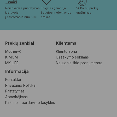
Nemokamas pristatymas 
Kokybės garantija. 
14 Dienų prekių 
Lietuvoje
Saugios ir efektyvios 
grąžinimas.
į paštomatus nuo 50€
prekės.
Prekių ženklai
Klientams
Mother-K
Klientų zona
K-MOM
Užsakymo sekimas
MK LIFE
Naujienlaiškio prenumerata
Informacija
Kontaktai
Privatumo Politika
Pristatymas
Apmokėjimas
Pirkimo – pardavimo tasyklės