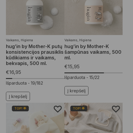
Vaikams
,
Higiena
Vaikams
,
Higiena
hug’in by Mother-K putų
hug’in by Mother-K
konsistencijos prausiklis
šampūnas vaikams, 500
kūdikiams ir vaikams,
ml.
bekvapis, 500 ml.
€
15,95
€
16,95
Išparduota -
15/22
Išparduota -
19/182
Į krepšelį
Į krepšelį
TOP! 🌟
TOP! 🌟