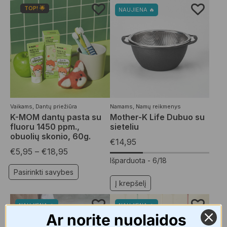
TOP! 🌟
NAUJIENA 🔥
Vaikams
,
Dantų priežiūra
Namams
,
Namų reikmenys
K-MOM dantų pasta su
Mother-K Life Dubuo su
fluoru 1450 ppm.,
sieteliu
obuolių skonio, 60g.
€
14,95
€
5,95
–
€
18,95
Išparduota -
6/18
Pasirinkti savybes
Į krepšelį
NAUJIENA 🔥
NAUJIENA 🔥
Ar norite nuolaidos