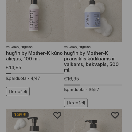
Vaikams
,
Higiena
Vaikams
,
Higiena
hug’in by Mother-K kūno
hug’in by Mother-K
aliejus, 100 ml.
prausiklis kūdikiams ir
vaikams, bekvapis, 500
€
14,95
ml.
Išparduota -
4/47
€
16,95
Išparduota -
16/57
Į krepšelį
Į krepšelį
TOP! 🌟