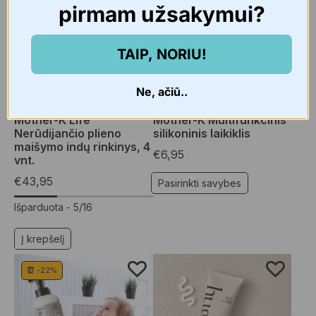
pirmam užsakymui?
TAIP, NORIU!
Ne, ačiū..
Namams
,
Namų reikmenys
Vaikams
,
Čiulptukai, kramtukai
Mother-K Life
Mother-K Multifunkcinis
Nerūdijančio plieno
silikoninis laikiklis
maišymo indų rinkinys, 4
€
6,95
vnt.
€
43,95
Pasirinkti savybes
Išparduota -
5/16
Į krepšelį
⏰ -22%