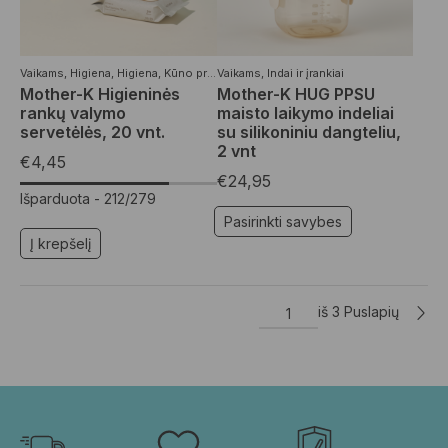
Vaikams
,
Higiena
,
Higiena
,
Kūno priežiūros priemonės
Vaikams
,
Indai ir įrankiai
,
Moterims
,
Organiškos 
Mother-K Higieninės
Mother-K HUG PPSU
rankų valymo
maisto laikymo indeliai
servetėlės, 20 vnt.
su silikoniniu dangteliu,
2 vnt
€
4,45
€
24,95
Išparduota -
212/279
Pasirinkti savybes
Į krepšelį
iš 3 Puslapių