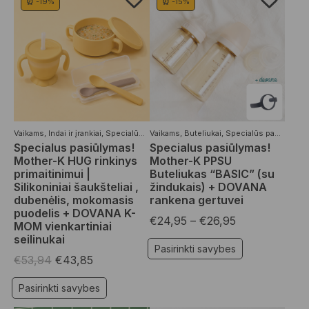
⏰ -19%
⏰ -15%
Vaikams
,
Indai ir įrankiai
,
Specialūs pasiūlymai
Vaikams
,
Buteliukai
,
Specialūs pasiūlymai
Specialus pasiūlymas!
Specialus pasiūlymas!
Mother-K HUG rinkinys
Mother-K PPSU
primaitinimui |
Buteliukas “BASIC” (su
Silikoniniai šaukšteliai ,
žindukais) + DOVANA
dubenėlis, mokomasis
rankena gertuvei
puodelis + DOVANA K-
€
24,95
–
€
26,95
MOM vienkartiniai
seilinukai
Pasirinkti savybes
€
53,94
€
43,85
Pasirinkti savybes