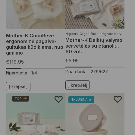
Higiena
,
Organiškos drėgnos servetėlės
,
V
Mother-K CocoReve
Mother-K Daiktų valymo
ergonominė pagalvė-
servetėlės su etanoliu,
gultukas kūdikiams, nuo
60 vnt.
gimimo
€
5,95
€
119,95
Išparduota -
279/627
Išparduota -
1/4
Į krepšelį
Į krepšelį
TOP! 🌟
NAUJIENA 🔥