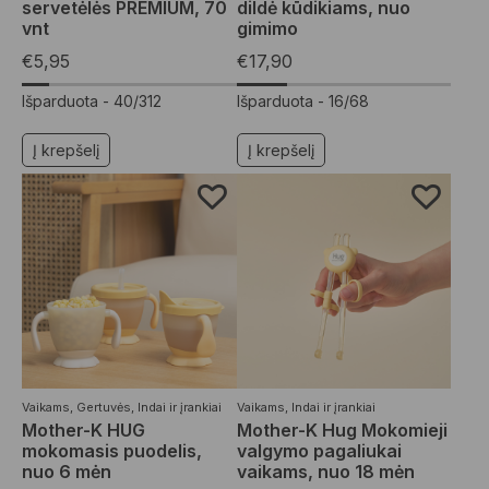
servetėlės PREMIUM, 70
dildė kūdikiams, nuo
vnt
gimimo
€
5,95
€
17,90
Išparduota -
40/312
Išparduota -
16/68
Į krepšelį
Į krepšelį
Vaikams
,
Gertuvės
,
Indai ir įrankiai
Vaikams
,
Indai ir įrankiai
Mother-K HUG
Mother-K Hug Mokomieji
mokomasis puodelis,
valgymo pagaliukai
nuo 6 mėn
vaikams, nuo 18 mėn