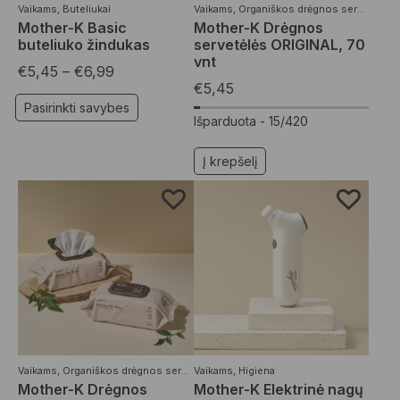
Vaikams
,
Buteliukai
Vaikams
,
Organiškos drėgnos servetėlės
Mother-K Basic
Mother-K Drėgnos
buteliuko žindukas
servetėlės ORIGINAL, 70
vnt
€
5,45
–
€
6,99
€
5,45
Pasirinkti savybes
Išparduota -
15/420
Į krepšelį
Vaikams
,
Organiškos drėgnos servetėlės
Vaikams
,
Higiena
Mother-K Drėgnos
Mother-K Elektrinė nagų