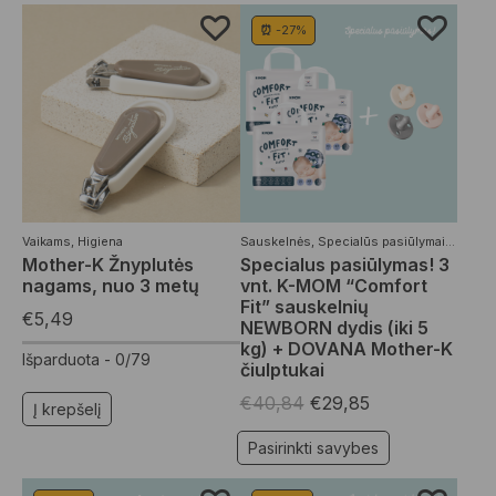
⏰ -27%
Vaikams
,
Higiena
Sauskelnės
,
Specialūs pasiūlymai
,
Vaikam
Mother-K Žnyplutės
Specialus pasiūlymas! 3
nagams, nuo 3 metų
vnt. K-MOM “Comfort
Fit” sauskelnių
€
5,49
NEWBORN dydis (iki 5
kg) + DOVANA Mother-K
Išparduota -
0/79
čiulptukai
€
40,84
€
29,85
Į krepšelį
Pasirinkti savybes