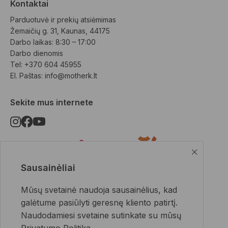
Kontaktai
Parduotuvė ir prekių atsiėmimas
Žemaičių g. 31, Kaunas, 44175
Darbo laikas: 8:30 – 17:00
Darbo dienomis
Tel: +370 604 45955
El. Paštas: 
info@motherk.lt
Sekite mus internete
Sausainėliai
Pristatymo būdai
Mūsų svetainė naudoja sausainėlius, kad
galėtume pasiūlyti geresnę kliento patirtį.
Naudodamiesi svetaine sutinkate su mūsų