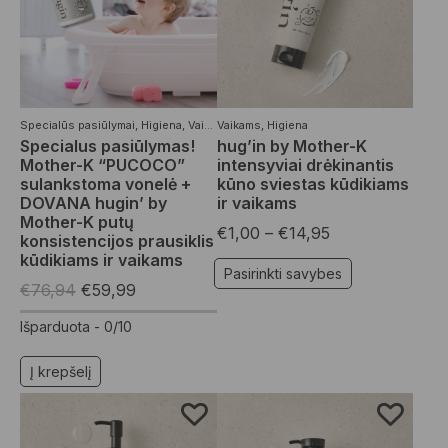
Specialūs pasiūlymai
,
Higiena
,
Vaikams
Vaikams
,
Vonios priemonės
,
Higiena
Specialus pasiūlymas!
hug’in by Mother-K
Mother-K “PUCOCO”
intensyviai drėkinantis
sulankstoma vonelė +
kūno sviestas kūdikiams
DOVANA hugin’ by
ir vaikams
Mother-K putų
€
1,00
–
€
14,95
konsistencijos prausiklis
kūdikiams ir vaikams
Pasirinkti savybes
€
76,94
€
59,99
Išparduota -
0/10
Į krepšelį