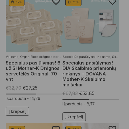
⏰ -17%
⏰ -21%
Vaikams
,
Organiškos drėgnos servetėlės
Specialūs pasiūlymai
,
Specialūs pasiūlymai
,
Namams
,
Skalbimo priemonės
Specialus pasiūlymas! 6
Specialus pasiūlymas!
už 5! Mother-K Drėgnos
DIA Skalbimo priemonių
servetėlės Original, 70
rinkinys + DOVANA
vnt
Mother-K Skalbimo
maišeliai
€
32,70
€
27,25
€
67,83
€
53,85
Išparduota -
14/26
Išparduota -
8/17
Į krepšelį
Į krepšelį