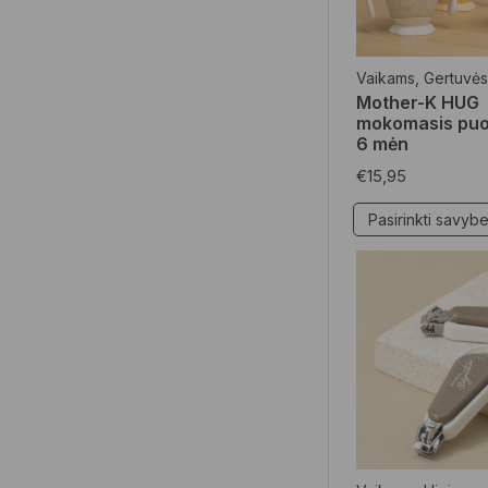
Mamoms
(14)
Kūno priežiūros
Vaikams
,
Gertuvės
priemonės
(6)
Mother-K HUG
Veido priežiūros
mokomasis puo
6 mėn
priemonės
(3)
€
15,95
Specialūs pasiūlymai
(20)
Dovanos
(6)
Pasirinkti savyb
Higiena
(5)
Namų apyvokos
reikmenys
(2)