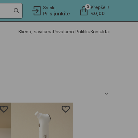
0
Krepšelis
Sveiki,
Prisijunkite
€
0,00
Klientų savitarna
Privatumo Politika
Kontaktai