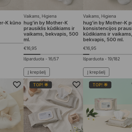
Vaikams
,
Higiena
Vaikams
,
Higiena
er-K kūno
hug’in by Mother-K
hug’in by Mother-K p
prausiklis kūdikiams ir
konsistencijos prausi
vaikams, bekvapis, 500
kūdikiams ir vaikams
ml.
bekvapis, 500 ml.
€
16,95
€
16,95
Išparduota -
16/57
Išparduota -
19/182
Į krepšelį
Į krepšelį
TOP! 🌟
TOP! 🌟