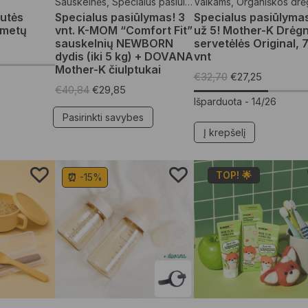
Sauskelnės
,
Specialūs pasiūlymai
Vaikams
,
Vaikams
,
Organiškos drėgnos serv
utės
Specialus pasiūlymas! 3
Specialus pasiūlymas
 metų
vnt. K-MOM “Comfort Fit”
už 5! Mother-K Drėg
sauskelnių NEWBORN
servetėlės Original, 
dydis (iki 5 kg) + DOVANA
vnt
Mother-K čiulptukai
€
32,70
€
27,25
€
40,84
€
29,85
Išparduota -
14/26
Pasirinkti savybes
Į krepšelį
TOP! 🌟
⏰ -15%