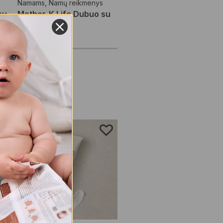
Namams
,
Namų reikmenys
su
Mother-K Life Dubuo su
uolių
sieteliu
€
14,95
Išparduota -
6/18
Į krepšelį