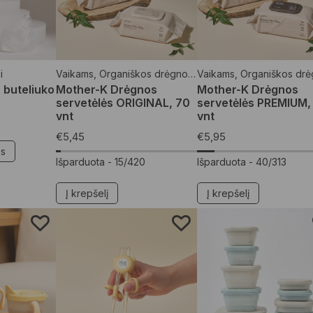
i
Vaikams
,
Organiškos drėgnos servetėlės
Vaikams
,
Organiškos drėgnos serv
 buteliuko
Mother-K Drėgnos
Mother-K Drėgnos
servetėlės ORIGINAL, 70
servetėlės PREMIUM,
vnt
vnt
€
5,45
€
5,95
es
Išparduota -
15/420
Išparduota -
40/313
Į krepšelį
Į krepšelį