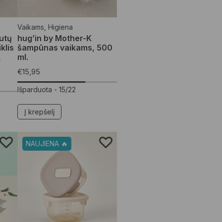
Vaikams
,
Higiena
utų
hug’in by Mother-K
klis
šampūnas vaikams, 500
,
ml.
€
15,95
Išparduota -
15/22
Į krepšelį
NAUJIENA 🔥