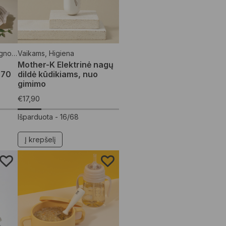
etėlės
Vaikams
,
Higiena
Mother-K Elektrinė nagų
 70
dildė kūdikiams, nuo
gimimo
€
17,90
Išparduota -
16/68
Į krepšelį