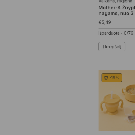
Vaikams
,
Higiena
Mother-K Žnypl
nagams, nuo 3
€
5,49
Išparduota -
0/79
Į krepšelį
⏰ -19%