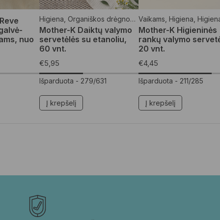
Higiena
,
Organiškos drėgnos servetėlės
Vaikams
,
Higiena
,
Vaikams
,
Higien
oReve
galvė-
Mother-K Daiktų valymo
Mother-K Higieninės
iams, nuo
servetėlės su etanoliu,
rankų valymo servetė
60 vnt.
20 vnt.
€
5,95
€
4,45
Išparduota -
279/631
Išparduota -
211/285
Į krepšelį
Į krepšelį