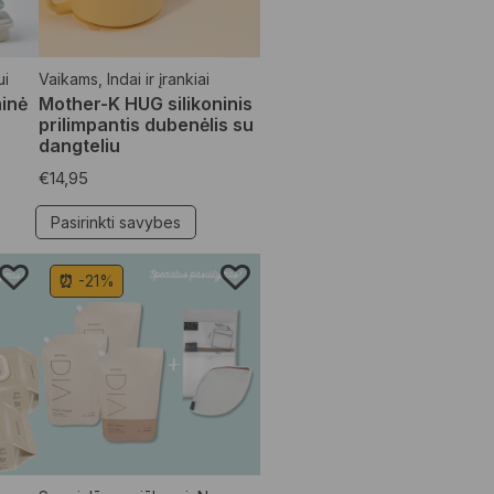
ui
Vaikams
,
Indai ir įrankiai
inė
Mother-K HUG silikoninis
prilimpantis dubenėlis su
dangteliu
€
14,95
Pasirinkti savybes
⏰ -21%