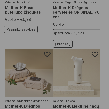
Vaikams
,
Buteliukai
Vaikams
,
Organiškos drėgnos servetėlės
Mother-K Basic
Mother-K Drėgnos
buteliuko žindukas
servetėlės ORIGINAL, 70
vnt
€
5,45
–
€
6,99
€
5,45
Pasirinkti savybes
Išparduota -
15/420
Į krepšelį
Vaikams
,
Organiškos drėgnos servetėlės
Vaikams
,
Higiena
Mother-K Drėgnos
Mother-K Elektrinė nagų