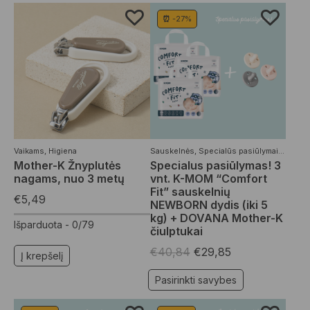
⏰ -27%
Vaikams
,
Higiena
Sauskelnės
,
Specialūs pasiūlymai
,
Vaikam
Mother-K Žnyplutės
Specialus pasiūlymas! 3
nagams, nuo 3 metų
vnt. K-MOM “Comfort
Fit” sauskelnių
€
5,49
NEWBORN dydis (iki 5
kg) + DOVANA Mother-K
Išparduota -
0/79
čiulptukai
€
40,84
€
29,85
Į krepšelį
Pasirinkti savybes