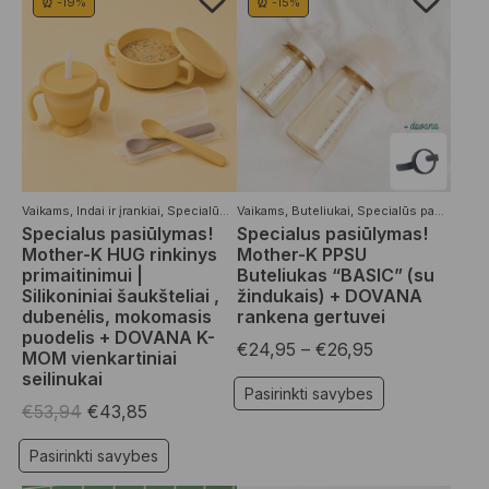
⏰ -19%
⏰ -15%
Vaikams
,
Indai ir įrankiai
,
Specialūs pasiūlymai
Vaikams
,
Buteliukai
,
Specialūs pasiūlymai
Specialus pasiūlymas!
Specialus pasiūlymas!
Mother-K HUG rinkinys
Mother-K PPSU
primaitinimui |
Buteliukas “BASIC” (su
Silikoniniai šaukšteliai ,
žindukais) + DOVANA
dubenėlis, mokomasis
rankena gertuvei
puodelis + DOVANA K-
€
24,95
–
€
26,95
MOM vienkartiniai
seilinukai
Pasirinkti savybes
€
53,94
€
43,85
Pasirinkti savybes