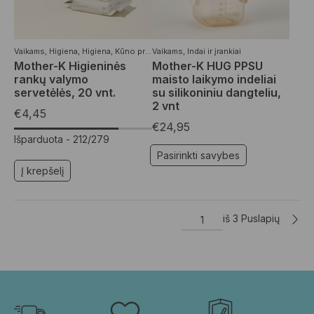
Vaikams
,
Higiena
,
Higiena
,
Kūno priežiūros priemonės
Vaikams
,
Indai ir įrankiai
,
Moterims
,
Organiškos 
Mother-K Higieninės
Mother-K HUG PPSU
rankų valymo
maisto laikymo indeliai
servetėlės, 20 vnt.
su silikoniniu dangteliu,
2 vnt
€
4,45
€
24,95
Išparduota -
212/279
Pasirinkti savybes
Į krepšelį
iš 3 Puslapių