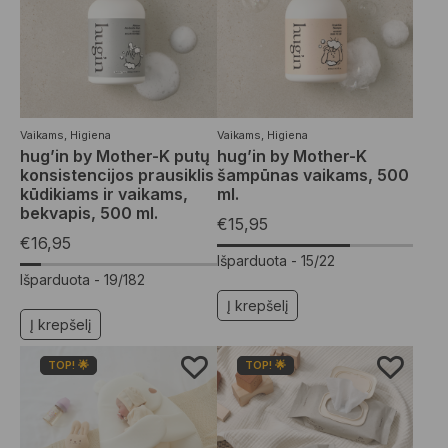
Vaikams
,
Higiena
Vaikams
,
Higiena
hug’in by Mother-K putų
hug’in by Mother-K
konsistencijos prausiklis
šampūnas vaikams, 500
kūdikiams ir vaikams,
ml.
bekvapis, 500 ml.
€
15,95
€
16,95
Išparduota -
15/22
Išparduota -
19/182
Į krepšelį
Į krepšelį
TOP! 🌟
TOP! 🌟