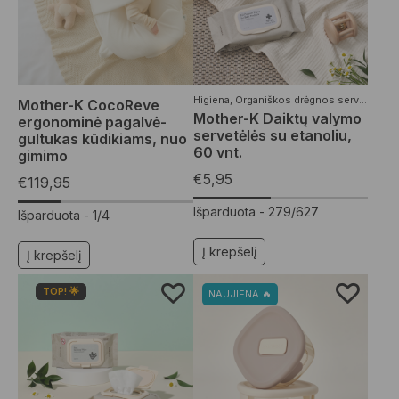
Higiena
,
Organiškos drėgnos servetėlės
,
V
Mother-K CocoReve
Mother-K Daiktų valymo
ergonominė pagalvė-
servetėlės su etanoliu,
gultukas kūdikiams, nuo
60 vnt.
gimimo
€
5,95
€
119,95
Išparduota -
279/627
Išparduota -
1/4
Į krepšelį
Į krepšelį
TOP! 🌟
NAUJIENA 🔥