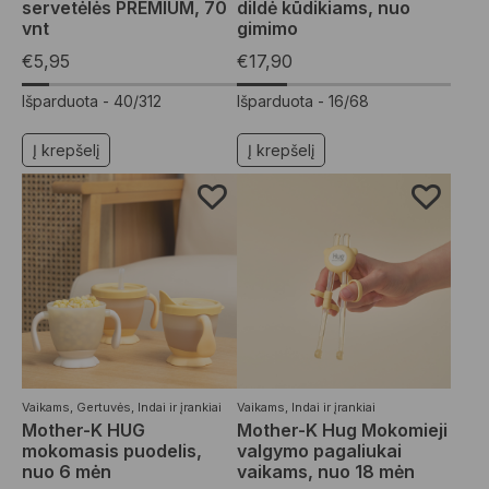
servetėlės PREMIUM, 70
dildė kūdikiams, nuo
vnt
gimimo
€
5,95
€
17,90
Išparduota -
40/312
Išparduota -
16/68
Į krepšelį
Į krepšelį
Vaikams
,
Gertuvės
,
Indai ir įrankiai
Vaikams
,
Indai ir įrankiai
Mother-K HUG
Mother-K Hug Mokomieji
mokomasis puodelis,
valgymo pagaliukai
nuo 6 mėn
vaikams, nuo 18 mėn