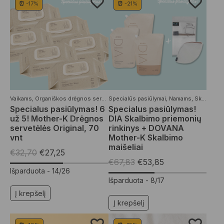
⏰ -17%
⏰ -21%
Vaikams
,
Organiškos drėgnos servetėlės
Specialūs pasiūlymai
,
Specialūs pasiūlymai
,
Namams
,
Skalbimo priemonės
Specialus pasiūlymas! 6
Specialus pasiūlymas!
už 5! Mother-K Drėgnos
DIA Skalbimo priemonių
servetėlės Original, 70
rinkinys + DOVANA
vnt
Mother-K Skalbimo
maišeliai
€
32,70
€
27,25
€
67,83
€
53,85
Išparduota -
14/26
Išparduota -
8/17
Į krepšelį
Į krepšelį