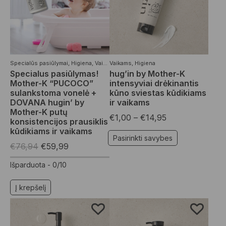
Specialūs pasiūlymai
,
Higiena
,
Vaikams
Vaikams
,
Vonios priemonės
,
Higiena
Specialus pasiūlymas!
hug’in by Mother-K
Mother-K “PUCOCO”
intensyviai drėkinantis
sulankstoma vonelė +
kūno sviestas kūdikiams
DOVANA hugin’ by
ir vaikams
Mother-K putų
€
1,00
–
€
14,95
konsistencijos prausiklis
kūdikiams ir vaikams
Pasirinkti savybes
€
76,94
€
59,99
Išparduota -
0/10
Į krepšelį