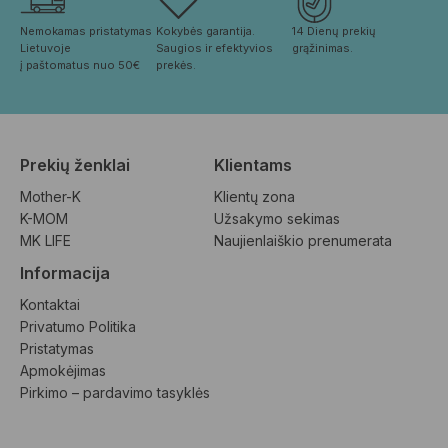
Nemokamas pristatymas 
Kokybės garantija. 
14 Dienų prekių 
Lietuvoje
Saugios ir efektyvios 
grąžinimas.
į paštomatus nuo 50€
prekės.
Prekių ženklai
Klientams
Mother-K
Klientų zona
K-MOM
Užsakymo sekimas
MK LIFE
Naujienlaiškio prenumerata
Informacija
Kontaktai
Privatumo Politika
Pristatymas
Apmokėjimas
Pirkimo – pardavimo tasyklės