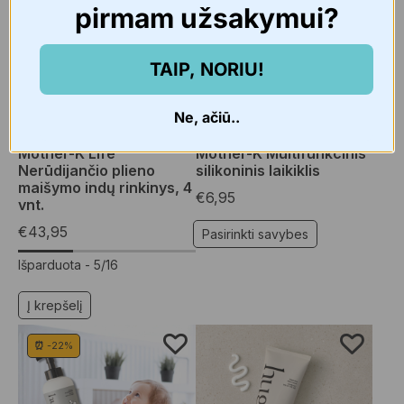
pirmam užsakymui?
TAIP, NORIU!
Ne, ačiū..
Namams
,
Namų reikmenys
Vaikams
,
Čiulptukai, kramtukai
Mother-K Life
Mother-K Multifunkcinis
Nerūdijančio plieno
silikoninis laikiklis
maišymo indų rinkinys, 4
€
6,95
vnt.
€
43,95
Pasirinkti savybes
Išparduota -
5/16
Į krepšelį
⏰ -22%