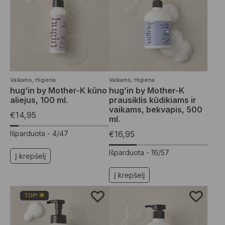
Vaikams
,
Higiena
Vaikams
,
Higiena
hug’in by Mother-K kūno
hug’in by Mother-K
aliejus, 100 ml.
prausiklis kūdikiams ir
vaikams, bekvapis, 500
€
14,95
ml.
Išparduota -
4/47
€
16,95
Išparduota -
16/57
Į krepšelį
Į krepšelį
TOP! 🌟