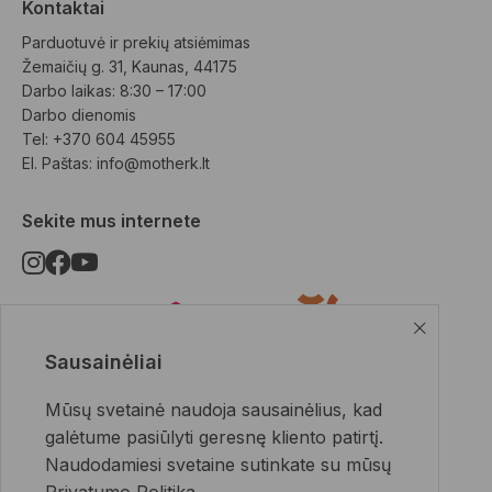
Kontaktai
Parduotuvė ir prekių atsiėmimas
Žemaičių g. 31, Kaunas, 44175
Darbo laikas: 8:30 – 17:00
Darbo dienomis
Tel: +370 604 45955
El. Paštas: 
info@motherk.lt
Sekite mus internete
Sausainėliai
Pristatymo būdai
Mūsų svetainė naudoja sausainėlius, kad
galėtume pasiūlyti geresnę kliento patirtį.
Naudodamiesi svetaine sutinkate su mūsų