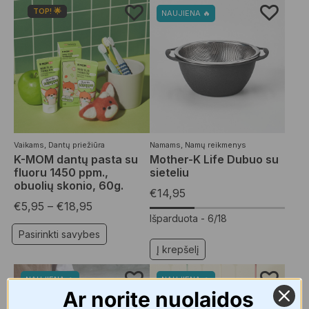
TOP! 🌟
NAUJIENA 🔥
Vaikams
,
Dantų priežiūra
Namams
,
Namų reikmenys
K-MOM dantų pasta su
Mother-K Life Dubuo su
fluoru 1450 ppm.,
sieteliu
obuolių skonio, 60g.
€
14,95
€
5,95
–
€
18,95
Išparduota -
6/18
Pasirinkti savybes
Į krepšelį
NAUJIENA 🔥
NAUJIENA 🔥
Ar norite nuolaidos