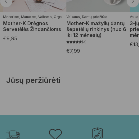
Moterims
,
Mamoms
,
Vaikams
,
Organiškos drėgnos servetėlės
Vaikams
,
Dantų priežiūra
Vaik
Mother-K Drėgnos
Mother-K mažylių dantų
3-j
Servetėlės Žindančioms
šepetėlių rinkinys (nuo 6
pri
iki 12 mėnesių)
mėn
€
9,95
3
€
13
€
7,99
Jūsų peržiūrėti