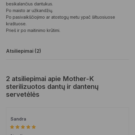
besikalančius dantukus.
Po maisto ar užkandžių.
Po pasivaikščiojimo ar atostogų metu ypač šiltuosiuose
kraštuose.
Prieš ir po maitinimo krūtimi.
Atsiliepimai (2)
2 atsiliepimai apie
Mother-K
sterilizuotos dantų ir dantenų
servetėlės
Sandra