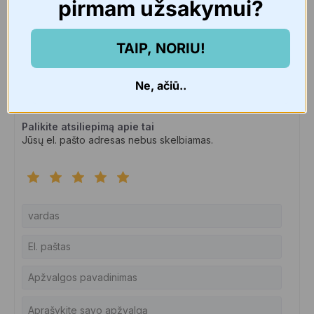
pirmam užsakymui?
3 spalio, 2023
Įsigijo prekę
TAIP, NORIU!
Naudinga?
0
Ne, ačiū..
Palikite atsiliepimą apie tai
Jūsų el. pašto adresas nebus skelbiamas.