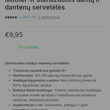
dantenų servetėlės
5.00
/
5.00
2
atsiliepimai
€
9,95
73 sandėlyje
Sterilizuotos dantų ir dantenų servetėlės
Tinkamos naudoti nuo gimimo 0+
Sterilizuotos
. Virš 100 laipsnių temperatūroje garais.
Sudėtyje išgrynintas vanduo.
Nėra dirbtinių priedų tik
100% išgrynintas vanduo.
Bemlise Mesh medžiaga.
Tinklinė, patentuota medžiaga,
kuri puikai nuvalo apnašas ir masažuoja bei nuramina
dantenas. Medvilnės pluoštas.
Supakuota po 1 vnt.
Vienkartinis, patogus ir ypač
higieniškas įpakavimas.