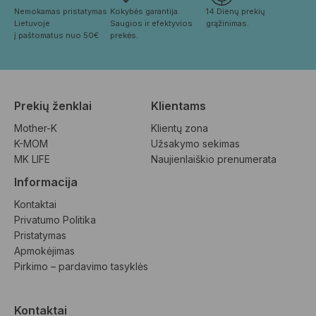
Nemokamas pristatymas 
Kokybės garantija. 
14 Dienų prekių 
Lietuvoje
Saugios ir efektyvios 
grąžinimas.
į paštomatus nuo 50€
prekės.
Prekių ženklai
Klientams
Mother-K
Klientų zona
K-MOM
Užsakymo sekimas
MK LIFE
Naujienlaiškio prenumerata
Informacija
Kontaktai
Privatumo Politika
Pristatymas
Apmokėjimas
Pirkimo – pardavimo tasyklės
Kontaktai