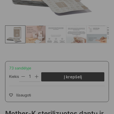
73 sandėlyje
Kiekis
Į krepšelį
Išsaugoti
Mother-K sterilizuotos dantų ir