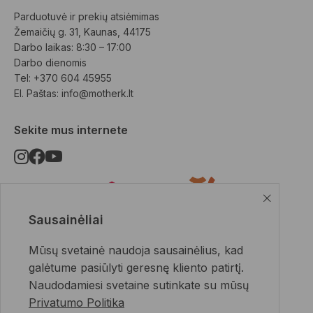
Parduotuvė ir prekių atsiėmimas
Žemaičių g. 31, Kaunas, 44175
Darbo laikas: 8:30 – 17:00
Darbo dienomis
Tel: +370 604 45955
El. Paštas: 
info@motherk.lt
Sekite mus internete
Sausainėliai
Pristatymo būdai
Mūsų svetainė naudoja sausainėlius, kad
galėtume pasiūlyti geresnę kliento patirtį.
Naudodamiesi svetaine sutinkate su mūsų
Privatumo Politika
Apmokėjimo būdai