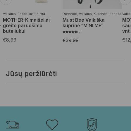
Vaikams
,
Priedai maitinimui
Dovanos
,
Vaikams
,
Kuprinės ir priedai
Vaik
MOTHER-K maišeliai
Must Bee Vaikiška
MOT
-
greito paruošimo
kuprinė “MINI ME”
šau
buteliukui
vnt.
2
€
8,99
€
12
€
39,99
Jūsų peržiūrėti