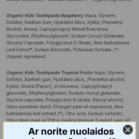
Organic Kids Toothpaste Raspberry:
Aqua, Glycerin,
Sorbitol, Xanthan Gum, Hydrated Silica, Xylitol, Phenethyl
Alcohol, Aroma, Caprylyl/capryl Wheat Bran/straw
Glycosides, Ethylhexylglycerin, Sodium Cocoyl Glutamate,
Glyceryl Caprylate, Polyglyceryl-5 Oleate, Aloe Barbadensis
Leaf Extract*, Sodium Benzoate, Potassium Sorbate.
(*-
Organic ingredient)
Organic Kids Toothpaste Tropical Fruits:
Aqua, Glycerin,
Sorbitol, Xanthan gum, Hydrated silica, ,Phenethyl alcohol,
Xylitol, Aroma [Flavor], d-Limonene, Caprylyl/capryl
glucoside, Ethylhexylglycerin, Sodium cocoyl glutamate,
Glyceryl caprylate, Polyglyceryl-6 oleate, Benzyl alcohol,
Citrus aurantium dulcis (Orange) peel oil expressed, Aloe
barbadensis leaf extract (*), Citric acid, Sodium surfactin,
Citrus limon peel oil [Citrus medica limonum (Lemon) peel oil],
Sodium benzoate, Potassium sorbate.
(*- Organic ingredient)
Ar norite nuolaidos