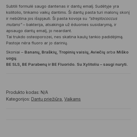
Subtili formulė saugo dantenas ir dantų emalį. Sudėtyje yra
ksilitolio, tinkamo vaikų dantims. Ši dantų pasta turi malonų skonį
ir nebūtina jos išspjauti. Ši pasta kovoja su
“streptococcus
mutans”
– bakterija, atsakinga už ėduonies susidarymą, ir
apsaugo dantų emalį, jo neardant.
Tai trukdo osteoporozei, nes skatina kaulų tankio padidėjimą.
Pastoje nėra fluoro ar jo darinių.
Skoniai –
Bananų, Braškių, Tropinių vaisių, Aviečių
arba
Miško
uogų
.
BE SLS, BE Parabenų ir BE Fluorido.
Su Xylitoliu – saugi nuryti.
Produkto kodas:
N/A
Kategorijos:
Dantų priežiūra
,
Vaikams