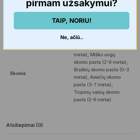
pirmam užsakymui?
Papildoma informacija
TAIP, NORIU!
Svoris
N/A
Ne, ačiū..
Bananų skonio pasta (0-3
metai), Miško uogų
skonio pasta (2-9 metai),
Braškių skonio pasta (0-3
Skonis
metai), Aviečių skonio
pasta (3-7 metai),
Tropinių vaisių skonio
pasta (2-9 metai)
Atsiliepimai (0)