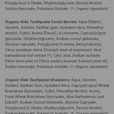
Polyglyceryl-5 Oleate, Ethylhexylglycerin, Benzyl Alcohol,
Sodium Benzoate, Potassium Sorbate.
(*- Organic ingredient)
Organic Kids Toothpaste Forest Berries:
Aqua [Water],
Glycerin, Sorbitol, Xanthan gum, Hydrated silica, Phenethyl
alcohol, Xylitol, Aroma [Flavor], d-Limonene, Caprylyl/capryl
glucoside, Ethylhexylglycerin, Sodium cocoyl glutamate,
Glyceryl caprylate, Polyglyceryl-6 oleate, Benzyl alcohol,
Citrus aurantium dulcis (Orange) peel oil expressed, Aloe
barbadensis leaf extract (*), Citric acid, Sodium surfactin,
Citrus limon peel oil [Citrus medica limonum (Lemon) peel oil],
Sodium benzoate, Potassium sorbate.
(*- Organic ingredient)
Organic Kids Toothpaste Strawberry:
Aqua, Glycerin,
Sorbitol, Xanthan Gum, Hydrated Silica, Caprylyl/capryl Wheat
Bran/straw Glycosides, Xylitol, Phenethyl Alcohol, Aroma,
Fusel Wheat Bran/straw Glycosides, Aloe Barbadensis Leaf
Extract*, Sodium Cocoyl Glutamate, Glyceryl Caprylate,
Polyglyceryl-5 Oleate, Ethylhexylglycerin, Benzyl Alcohol,
Sodium Benzoate, Potassium Sorbate.
(*- Organic ingredient)