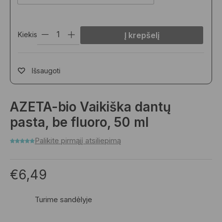
Kiekis
Į krepšelį
Išsaugoti
AZETA-bio Vaikiška dantų
pasta, be fluoro, 50 ml
Palikite pirmąjį atsiliepimą
€
6,49
Turime sandėlyje