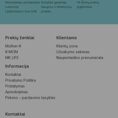
Nemokamas pristatymas 
Kokybės garantija. 
14 Dienų prekių 
Lietuvoje
Saugios ir efektyvios 
grąžinimas.
į paštomatus nuo 50€
prekės.
Prekių ženklai
Klientams
Mother-K
Klientų zona
K-MOM
Užsakymo sekimas
MK LIFE
Naujienlaiškio prenumerata
Informacija
Kontaktai
Privatumo Politika
Pristatymas
Apmokėjimas
Pirkimo – pardavimo tasyklės
Kontaktai