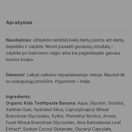
Aprašymas
Naudojimas:
užtepkite nedidelį kiekį dantų pastos ant dantų
šepetėlio ir valykite. Norint pasiekti geriausių rezultatų –
valykite po kiekvieno valgio arba kai pageidaujate gaivaus
burnos kvapo.
Dėmesio!
Laikyti vaikams nepasiekiamoje vietoje. Naudoti tik
su suaugusiųjų priežiūra.
Pagaminta – Italija.
Ingredients:
Organic Kids Toothpaste Banana:
Aqua, Glycerin, Sorbitol,
Xanthan Gum, Hydrated Silica, Caprylyl/capryl Wheat
Bran/straw Glycosides, Xylitol, Phenethyl Alcohol, Aroma,
Fusel Wheat Bran/straw Glycosides, Aloe Barbadensis Leaf
Extract*, Sodium Cocoyl Glutamate, Glyceryl Caprylate,