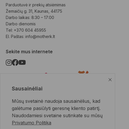
Parduotuvė ir prekių atsiėmimas
Žemaičių g. 31, Kaunas, 44175
Darbo laikas: 8:30 – 17:00
Darbo dienomis
Tel: +370 604 45955
El. Paštas: 
info@motherk.lt
Sekite mus internete
Sausainėliai
Pristatymo būdai
Mūsų svetainė naudoja sausainėlius, kad
galėtume pasiūlyti geresnę kliento patirtį.
Naudodamiesi svetaine sutinkate su mūsų
Privatumo Politika
Apmokėjimo būdai