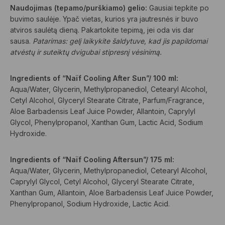
Naudojimas (tepamo/purškiamo) gelio:
Gausiai tepkite po
buvimo saulėje. Ypač vietas, kurios yra jautresnės ir buvo
atviros saulėtą dieną. Pakartokite tepimą, jei oda vis dar
sausa.
Patarimas: gelį laikykite šaldytuve, kad jis papildomai
atvėstų ir suteiktų dvigubai stipresnį vėsinimą.
Ingredients of “Naïf Cooling After Sun”/ 100 ml:
Aqua/Water, Glycerin, Methylpropanediol, Cetearyl Alcohol,
Cetyl Alcohol, Glyceryl Stearate Citrate, Parfum/Fragrance,
Aloe Barbadensis Leaf Juice Powder, Allantoin, Caprylyl
Glycol, Phenylpropanol, Xanthan Gum, Lactic Acid, Sodium
Hydroxide.
Ingredients of “Naïf Cooling Aftersun”/ 175 ml:
Aqua/Water, Glycerin, Methylpropanediol, Cetearyl Alcohol,
Caprylyl Glycol, Cetyl Alcohol, Glyceryl Stearate Citrate,
Xanthan Gum, Allantoin, Aloe Barbadensis Leaf Juice Powder,
Phenylpropanol, Sodium Hydroxide, Lactic Acid.