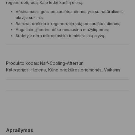
regeneruotų odą. Kaip ledai karštą dieną.
Vėsinamasis gelis po saulėtos dienos yra su natūraliomis
alavijo sultimis;
Ramina, drėkina ir regeneruoja odą po saulėtos dienos;
Augalinio glicerino dėka nesausina mažylių odos;
Sudėtyje nėra mikroplastiko ir mineralinių alyvų.
Produkto kodas:
Naif-Cooling-Aftersun
Kategorijos:
Higiena
,
Kūno priežiūros priemonės
,
Vaikams
Aprašymas