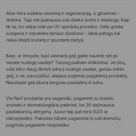
Aloe Vera suteikia vėsinimą ir regeneraciją, o glicerinas –
drėkina. Taip net jautriausia oda išlieka švelni ir elastinga. Kaip
tik tai, ko reikia odai po UV spindulių poveikio. Gelis greitai
susigeria ir nepalieka lipnaus sluoksnio – labai patogu kai
reikia ištepti krutantį ir spurdantį mažylį.
Beje, ar žinojote, kad vėsinantį gelį galite naudoti net jei
nesate nudegę saulėje? Tiesiog puikiam drėkinimui. Jei jūsų
odai teko daug ištverti arba ji nudegė saulėje, geriau rinktis
gelį, o ne, pavyzdžiui, aliejaus pagrindu pagamintą produktą.
Naudojant gelį šiluma lengviau pasišalina iš odos.
Visi Naïf produktai yra veganiški, pagaminti su švelniu
aromatu ir dermatologiškai patikrinti, be 26 dažniausiai
pasitaikančių alergenų. Juose taip pat nėra SLES ar
mikroplastiko. Pakuotės tūbelė pagaminta iš cukranendrių
pagrindu pagaminto bioplastiko.