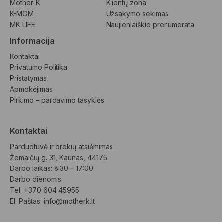
Mother-K
Klientų zona
K-MOM
Užsakymo sekimas
MK LIFE
Naujienlaiškio prenumerata
Informacija
Kontaktai
Privatumo Politika
Pristatymas
Apmokėjimas
Pirkimo – pardavimo tasyklės
Kontaktai
Parduotuvė ir prekių atsiėmimas
Žemaičių g. 31, Kaunas, 44175
Darbo laikas: 8:30 – 17:00
Darbo dienomis
Tel: +370 604 45955
El. Paštas: 
info@motherk.lt