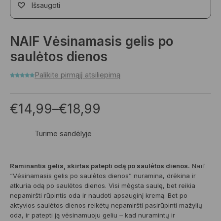
Išsaugoti
NAIF Vėsinamasis gelis po
saulėtos dienos
Palikite pirmąjį atsiliepimą
€
14,99
–
€
18,99
Turime sandėlyje
Raminantis gelis, skirtas patepti odą po saulėtos dienos.
Naïf
“Vėsinamasis gelis po saulėtos dienos” nuramina, drėkina ir
atkuria odą po saulėtos dienos. Visi mėgsta saulę, bet reikia
nepamiršti rūpintis oda ir naudoti apsauginį kremą. Bet po
aktyvios saulėtos dienos reikėtų nepamiršti pasirūpinti mažylių
oda, ir patepti ją vėsinamuoju geliu – kad nuramintų ir