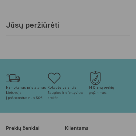
Jūsų peržiūrėti
Nemokamas pristatymas 
Kokybės garantija. 
14 Dienų prekių 
Lietuvoje
Saugios ir efektyvios 
grąžinimas.
į paštomatus nuo 50€
prekės.
Prekių ženklai
Klientams