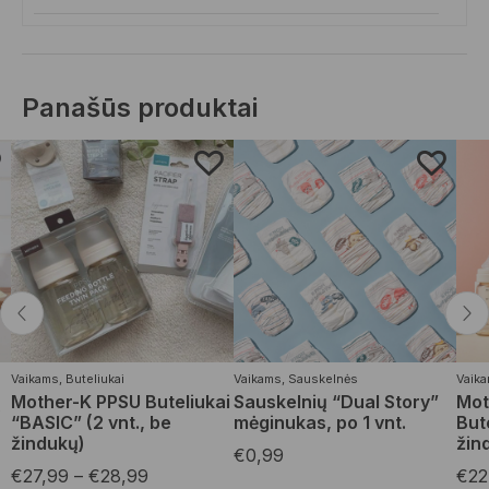
Panašūs produktai
Vaikams
,
Buteliukai
Vaikams
,
Sauskelnės
Vaik
ų
Mother-K PPSU Buteliukai
Sauskelnių “Dual Story”
Mot
“BASIC” (2 vnt., be
mėginukas, po 1 vnt.
But
žindukų)
žin
€
0,99
€
27,99
–
€
28,99
€
22