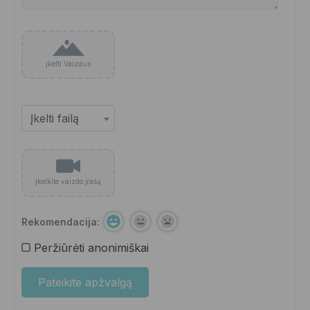
Įkelti Vaizdus
Įkelkite vaizdo įrašą
Rekomendacija:
Peržiūrėti anonimiškai