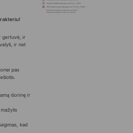
rakteriu!
r gertuvė, ir
lyti, ir net
ionei pas
šiotis.
amą išorinę ir
 mažylis
usegimas, kad