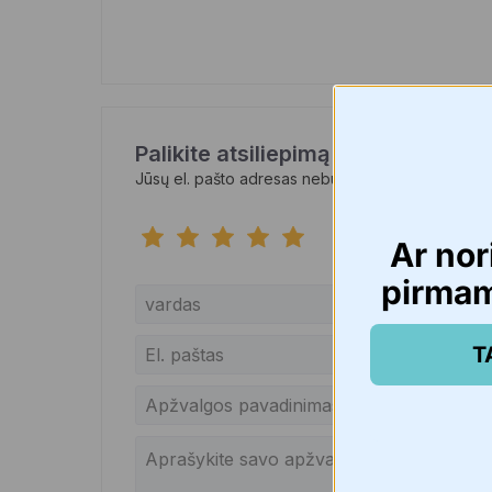
Palikite atsiliepimą apie tai
Jūsų el. pašto adresas nebus skelbiamas.
Ar nor
pirma
T