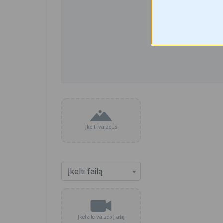
Įkelti vaizdus
Įkelkite vaizdo įrašą