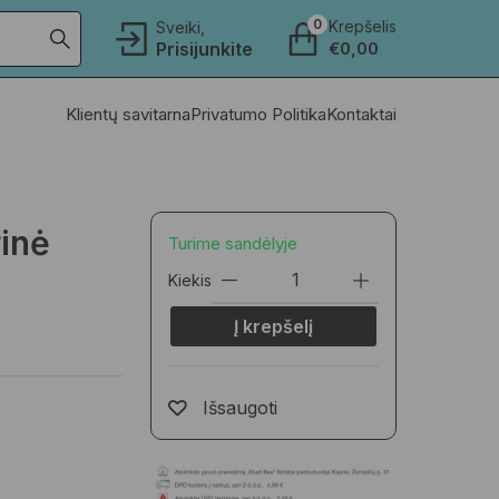
0
Krepšelis
Sveiki,
Prisijunkite
€
0,00
Klientų savitarna
Privatumo Politika
Kontaktai
inė
Turime sandėlyje
Kiekis
Į krepšelį
Išsaugoti