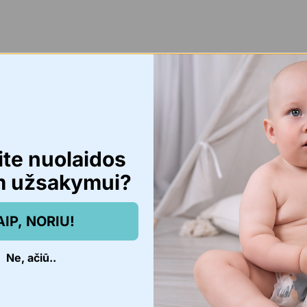
ite nuolaidos
m užsakymui?
AIP, NORIU!
Ne, ačiū..