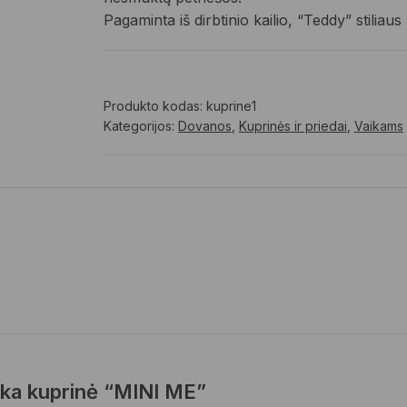
Pagaminta iš dirbtinio kailio, “Teddy” stiliau
Produkto kodas:
kuprine1
Kategorijos:
Dovanos
,
Kuprinės ir priedai
,
Vaikams
ška kuprinė “MINI ME”