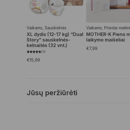
Vaikams
,
Sauskelnės
Vaikams
,
Priedai maitin
XL dydis (12-17 kg) “Dual
MOTHER-K Pieno mi
Story” sauskelnės-
laikymo maišeliai
kelnaitės (32 vnt.)
€
7,99
3
€
15,99
Jūsų peržiūrėti