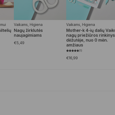
imui
Vaikams
,
Higiena
Vaikams
,
Higiena
ltelių
Nagų žirklutės
Mother-k 4-ių dalių Vaik
naujagimiams
nagų priežiūros rinkiny
dėžutėje, nuo 0 mėn.
€
5,49
amžiaus
1
€
16,99