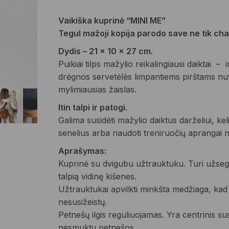
Vaikiška kuprinė “MINI ME”
Tegul mažoji kopija parodo save ne tik cha
Dydis – 21 x 10 x 27 cm.
Puikiai tilps mažylio reikalingiausi daiktai – i
drėgnos servetėlės limpantiems pirštams nuva
mylimiausias žaislas.
Itin talpi ir patogi.
Galima susidėti mažylio daiktus darželiui, kel
senelius arba naudoti treniruočių aprangai ne
Aprašymas:
Kuprinė su dvigubu užtrauktuku. Turi užseg
talpią vidinę kišenes.
Užtrauktukai apvilkti minkšta medžiaga, kad
nesusižeistų.
Petnešų ilgis reguliuojamas. Yra centrinis s
nesmuktų petnešos.