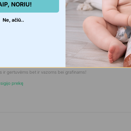
AIP, NORIU!
audoju netik vaikui , bet ir siauriems indams 🙂
Ne, ačiū..
sigijo prekę
s ir gertuvėms bet ir vazoms bei grafinams!
Įsigijo prekę