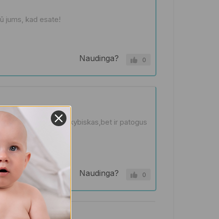
ū jums, kad esate!
Naudinga?
0
 tik grazus ir labai kokybiskas,bet ir patogus
Naudinga?
0