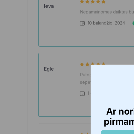
Ieva
Nepamainomas daiktas buity
10 balandžio, 2024
Egle
Patogesnio sepetelio neteko
sepetelis
1 gegužės, 2023
Ar nor
pirma