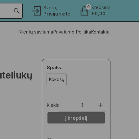
0
Krepšelis
Sveiki,
Prisijunkite
€
0,00
Klientų savitarna
Privatumo Politika
Kontaktai
Spalva
uteliukų
Kokosų
Kiekis
Į krepšelį