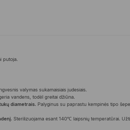
 putoja.
gvesnis valymas sukamaisiais judesiais.
ria vandens, todėl greitai džiūna.
ntukų diametrais.
Palyginus su paprastu kempinės tipo šepetė
ndenį.
Sterilizuojama esant 140℃ laipsnių temperatūrai. Užt