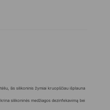
liu, šis silikoninis žymiai kruopščiau išplauna
ikrina silikoninės medžiagos dezinfekavimą bei