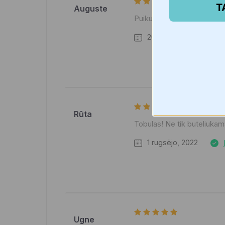
T
Auguste
Puikus ilgaamžis šepetys. N
20 kovo, 2023
Į
Rūta
Tobulas! Ne tik buteliukam
1 rugsėjo, 2022
Ugne