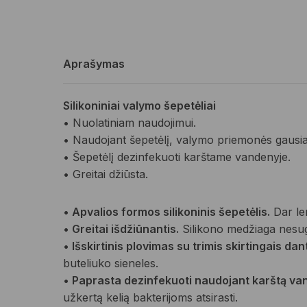
Aprašymas
Silikoniniai valymo šepetėliai
• Nuolatiniam naudojimui.
• Naudojant šepetėlį, valymo priemonės gausiai
• Šepetėlį dezinfekuoti karštame vandenyje.
• Greitai džiūsta.
• Apvalios formos silikoninis šepetėlis.
Dar len
• Greitai išdžiūnantis.
Silikono medžiaga nesuge
• Išskirtinis plovimas su trimis skirtingais da
buteliuko sieneles.
• Paprasta dezinfekuoti naudojant karštą va
užkertą kelią bakterijoms atsirasti.