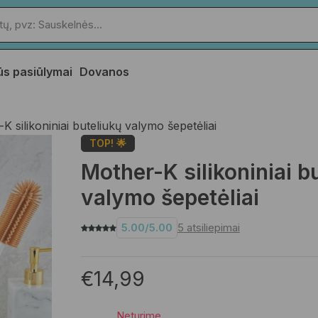
ūs pasiūlymai
Dovanos
K silikoniniai buteliukų valymo šepetėliai
TOP! 🌟
Mother-K silikoniniai b
valymo šepetėliai
5.00
/
5.00
5
atsiliepimai
€
14,99
Neturime