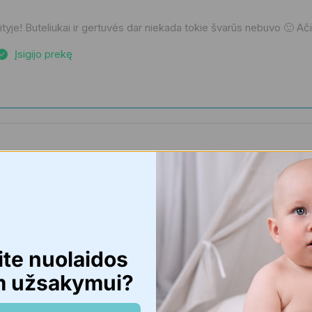
je! Buteliukai ir gertuvės dar niekada tokie švarūs nebuvo 🙂 Ači
Įsigijo prekę
 tureti,patogiai galima isplauti net ir sunkiai prieinamas vietas. Ne
Įsigijo prekę
ite nuolaidos
m užsakymui?