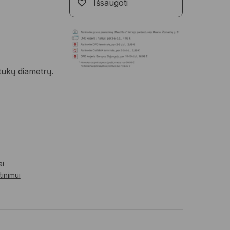
Išsaugoti
ntukų diametrų.
ai
tinimui