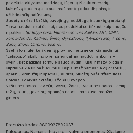
paviršinio aktyvumo medžiagų, išgautų iš cukranendrių,
kukurūzų ir palmių aliejaus, mažinančių odos dirginimą ir
užtikrinančių natūralumą.
Sudėtyje nėra 13 rūšių pavojingų medžiagų ir sunkiųjų metalų!
Tinka naudoti visai šeimai, nes produktai sertifikuoti kaip saugūs
ir patikimi.
Sudėtyje nėra: Fluorescencinio Baliklio, MIT, CMIT,
Formaldehido, Kadmio, Švino, Gyvsidabrio, 1,4-dioksano, Arseno,
Bario, Stibio, Chromo, Seleno.
Švelni formulė, kuri dėmių plovimo metu nekenkia audiniui
“Lalapopo” skalbimo priemones galima naudoti rankomis –
švelni, bet patikima formulė saugo audinį, jūsų ir mažylio odą ir
stipriai veikia tik nešvarumus! Taip sumažinamas vaikų drabužių,
apatinių drabužių ir specialių audinių pluoštų pažeidžiamumas.
Saldus ir gaivus aviečių ir žolelių kvapas
Viršutinės natos – aviečių, vaisių, žolelių; Vidurinės natos – gėlių,
rožių, bijūnų, jazminų; Apatinės natos – muskuso, medžio,
gintaro.
Produkto kodas:
8809927882087
Kategorijos:
Namams
,
Plovimo ir valymo priemonės
,
Skalbimo