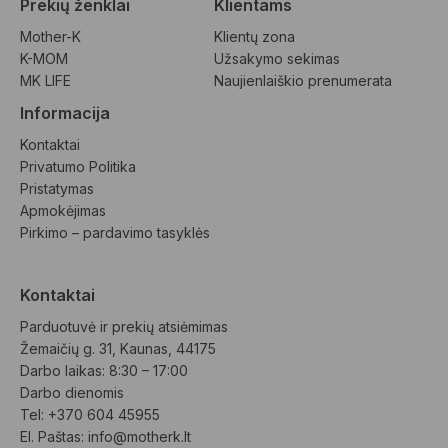
Prekių ženklai
Klientams
Mother-K
Klientų zona
K-MOM
Užsakymo sekimas
MK LIFE
Naujienlaiškio prenumerata
Informacija
Kontaktai
Privatumo Politika
Pristatymas
Apmokėjimas
Pirkimo – pardavimo tasyklės
Kontaktai
Parduotuvė ir prekių atsiėmimas
Žemaičių g. 31, Kaunas, 44175
Darbo laikas: 8:30 – 17:00
Darbo dienomis
Tel: +370 604 45955
El. Paštas: 
info@motherk.lt