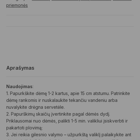
priemonės
Aprašymas
Naudojimas
:
1. Papurkškite dėmę 1-2 kartus, apie 15 cm atstumu. Patrinkite
dėmę rankomis ir nuskalaukite tekančiu vandeniu arba
nuvalykite drėgna servetėle.
2. Papurškimų skaičių įvertinkite pagal dėmės dydį.
Priklausomai nuo dėmės, palikti 1-5 min. valikliui įsiskverbti ir
pakartoti plovimą;
3. Jei reikia gilesnio valymo – užpurkštą valiklį palaikykite ant