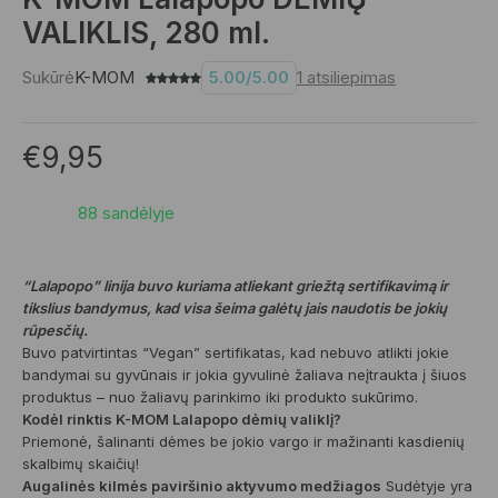
VALIKLIS, 280 ml.
Sukūrė
K-MOM
5.00
/
5.00
1
atsiliepimas
€
9,95
88 sandėlyje
“Lalapopo” linija buvo kuriama atliekant griežtą sertifikavimą ir
tikslius bandymus, kad visa šeima galėtų jais naudotis be jokių
rūpesčių.
Buvo patvirtintas “Vegan” sertifikatas, kad nebuvo atlikti jokie
bandymai su gyvūnais ir jokia gyvulinė žaliava neįtraukta į šiuos
produktus – nuo žaliavų parinkimo iki produkto sukūrimo.
Kodėl rinktis K-MOM Lalapopo dėmių valiklį?
Priemonė, šalinanti dėmes be jokio vargo ir mažinanti kasdienių
skalbimų skaičių!
Augalinės kilmės paviršinio aktyvumo medžiagos
Sudėtyje yra