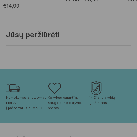
€
14,99
Jūsų peržiūrėti
Nemokamas pristatymas 
Kokybės garantija. 
14 Dienų prekių 
Lietuvoje
Saugios ir efektyvios 
grąžinimas.
į paštomatus nuo 50€
prekės.