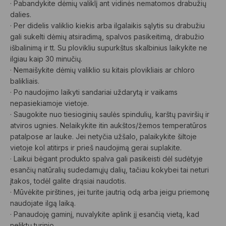
· Pabandykite dėmių valiklį ant vidinės nematomos drabužių
dalies.
· Per didelis valiklio kiekis arba ilgalaikis sąlytis su drabužiu
gali sukelti dėmių atsiradimą, spalvos pasikeitimą, drabužio
išbalinimą ir tt. Su plovikliu supurkštus skalbinius laikykite ne
ilgiau kaip 30 minučių.
· Nemaišykite dėmių valiklio su kitais plovikliais ar chloro
balikliais.
· Po naudojimo laikyti sandariai uždarytą ir vaikams
nepasiekiamoje vietoje.
· Saugokite nuo tiesioginių saulės spindulių, karštų paviršių ir
atviros ugnies. Nelaikykite itin aukštos/žemos temperatūros
patalpose ar lauke. Jei netyčia užšalo, palaikykite šiltoje
vietoje kol atitirps ir prieš naudojimą gerai suplakite.
· Laikui bėgant produkto spalva gali pasikeisti dėl sudėtyje
esančių natūralių sudedamųjų dalių, tačiau kokybei tai neturi
įtakos, todėl galite drąsiai naudotis.
· Mūvėkite pirštines, jei turite jautrią odą arba jeigu priemonę
naudojate ilgą laiką.
· Panaudoję gaminį, nuvalykite aplink jį esančią vietą, kad
neliktų turinio.