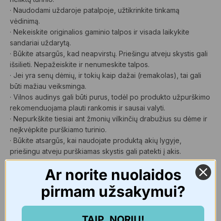
· Naudodami uždaroje patalpoje, užtikrinkite tinkamą
vėdinimą.
· Nekeiskite originalios gaminio talpos ir visada laikykite
sandariai uždarytą.
· Būkite atsargūs, kad neapvirstų. Priešingu atveju skystis gali
išsilieti. Nepažeiskite ir nenumeskite talpos.
· Jei yra senų dėmių, ir tokių kaip dažai (remakolas), tai gali
būti mažiau veiksminga.
· Vilnos audinys gali būti purus, todėl po produkto užpurškimo
rekomenduojama plauti rankomis ir sausai valyti.
· Nepurkškite tiesiai ant žmonių vilkinčių drabužius su dėme ir
neįkvėpkite purškiamo turinio.
· Būkite atsargūs, kai naudojate produktą akių lygyje,
priešingu atveju purškiamas skystis gali patekti į akis.
Ar norite nuolaidos
Pirmoji pagalba:
pirmam užsakymui?
· Negerti. Jei netyčia išgėrėte, paskatinkite vėmimą ir
kreipkitės į gydytoją.
· Patekus į akis, plaukite jas po švariu tekančiu vandeniu ir
TAIP, NORIU!
kreipkitės į gydytoją.