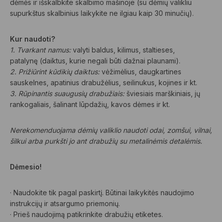
dėmės ir išskalbkite skalbimo mašinoje (su dėmių valikliu
supurkštus skalbinius laikykite ne ilgiau kaip 30 minučių).
Kur naudoti?
1. Tvarkant namus:
valyti baldus, kilimus, staltieses,
patalynę (daiktus, kurie negali būti dažnai plaunami).
2. Prižiūrint kūdikių daiktus:
vėžimėlius, daugkartines
sauskelnes, apatinius drabužėlius, seilinukus, kojines ir kt.
3. Rūpinantis suaugusių drabužiais:
šviesiais marškiniais, jų
rankogaliais, šalinant lūpdažių, kavos dėmes ir kt.
Nerekomenduojama dėmių valiklio naudoti odai, zomšui, vilnai,
šilkui arba purkšti jo ant drabužių su metalinėmis detalėmis.
Dėmesio!
· Naudokite tik pagal paskirtį. Būtinai laikykitės naudojimo
instrukcijų ir atsargumo priemonių.
· Prieš naudojimą patikrinkite drabužių etiketes.