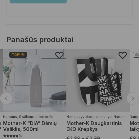
Panašūs produktai
TOP! 🌟
📩
Namams
,
Skalbimo priemonės
Namų apyvokos reikmenys
,
Namams
,
Kuprin
Nama
ų
Mother-K “DIA” Dėmių
Mother-K Daugkartinis
Mot
”
Valiklis, 500ml
EKO Krepšys
laik
9
€
2,99
–
€
3,99
€
9,