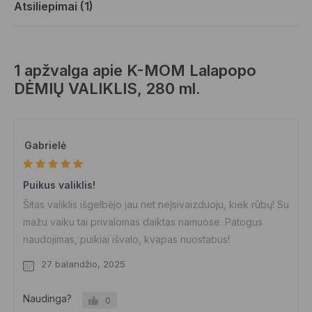
Atsiliepimai (1)
1 apžvalga apie
K-MOM Lalapopo
DĖMIŲ VALIKLIS, 280 ml.
Gabrielė
Puikus valiklis!
Šitas valiklis išgelbėjo jau net neįsivaizduoju, kiek rūbų! Su
mažu vaiku tai privalomas daiktas namuose. Patogus
naudojimas, puikiai išvalo, kvapas nuostabus!
27 balandžio, 2025
Naudinga?
0