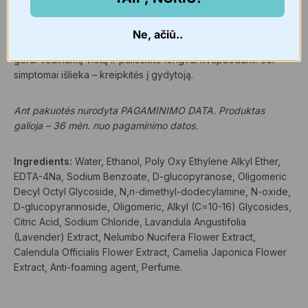
· Jei atsiranda odos sudirginimas ar raudonos dėmės,
kreipkitės į gydytoją.
Ne, ačiū..
· Jei įkvėpus gaminio pasidaro sunku kvėpuoti, pereikite į
gerai vėdinamą vietą ir pailsėkite lengvai kvėpuodami. Jei
simptomai išlieka – kreipkitės į gydytoją.
Ant pakuotės nurodyta PAGAMINIMO DATA. Produktas
galioja – 36 mėn. nuo pagaminimo datos.
Ingredients:
Water, Ethanol, Poly Oxy Ethylene Alkyl Ether,
EDTA-4Na, Sodium Benzoate, D-glucopyranose, Oligomeric
Decyl Octyl Glycoside, N,n-dimethyl-dodecylamine, N-oxide,
D-glucopyrannoside, Oligomeric, Alkyl (C=10-16) Glycosides,
Citric Acid, Sodium Chloride, Lavandula Angustifolia
(Lavender) Extract, Nelumbo Nucifera Flower Extract,
Calendula Officialis Flower Extract, Camelia Japonica Flower
Extract, Anti-foaming agent, Perfume.