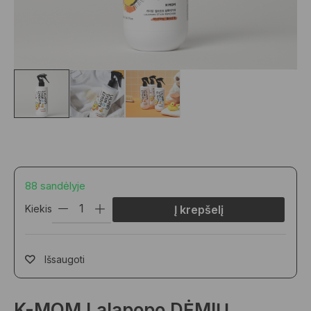
88 sandėlyje
Kiekis
Į krepšelį
Išsaugoti
K-MOM Lalapopo DĖMIŲ