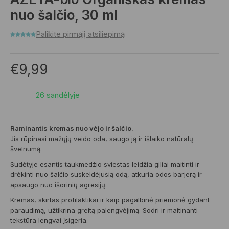
nuo šalčio, 30 ml
Palikite pirmąjį atsiliepimą
€
9,99
26 sandėlyje
Raminantis kremas nuo vėjo ir šalčio.
Jis rūpinasi mažųjų veido oda, saugo ją ir išlaiko natūralų
švelnumą.
Sudėtyje esantis taukmedžio sviestas leidžia giliai maitinti ir
drėkinti nuo šalčio suskeldėjusią odą, atkuria odos barjerą ir
apsaugo nuo išorinių agresijų.
Kremas, skirtas profilaktikai ir kaip pagalbinė priemonė gydant
paraudimą, užtikrina greitą palengvėjimą. Sodri ir maitinanti
tekstūra lengvai įsigeria.