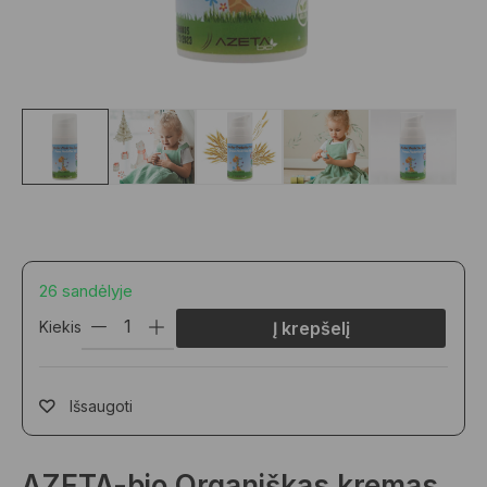
26 sandėlyje
Kiekis
Į krepšelį
Išsaugoti
AZETA-bio Organiškas kremas