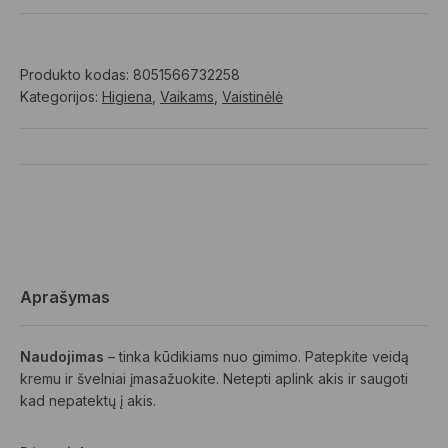
Produkto kodas:
8051566732258
Kategorijos:
Higiena
,
Vaikams
,
Vaistinėlė
Aprašymas
Naudojimas
– tinka kūdikiams nuo gimimo. Patepkite veidą
kremu ir švelniai įmasažuokite. Netepti aplink akis ir saugoti
kad nepatektų į akis.