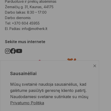
Parduotuvė ir prekių atsiėmimas
Žemaičių g. 31, Kaunas, 44175
Darbo laikas: 8:30 – 17:00
Darbo dienomis
Tel: +370 604 45955
El. Paštas: 
info@motherk.lt
Sekite mus internete
Sausainėliai
Pristatymo būdai
Mūsų svetainė naudoja sausainėlius, kad
galėtume pasiūlyti geresnę kliento patirtį.
Naudodamiesi svetaine sutinkate su mūsų
Privatumo Politika
Apmokėjimo būdai