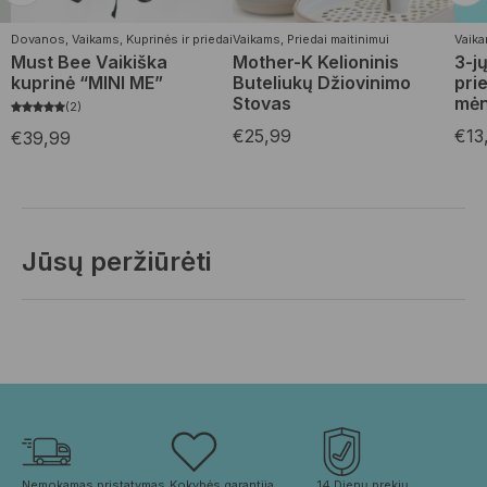
Dovanos
,
Vaikams
,
Kuprinės ir priedai
Vaikams
,
Priedai maitinimui
Vaik
Must Bee Vaikiška
Mother-K Kelioninis
3-j
kuprinė “MINI ME”
Buteliukų Džiovinimo
pri
Stovas
mėn
2
€
25,99
€
13
€
39,99
Jūsų peržiūrėti
Nemokamas pristatymas 
Kokybės garantija. 
14 Dienų prekių 