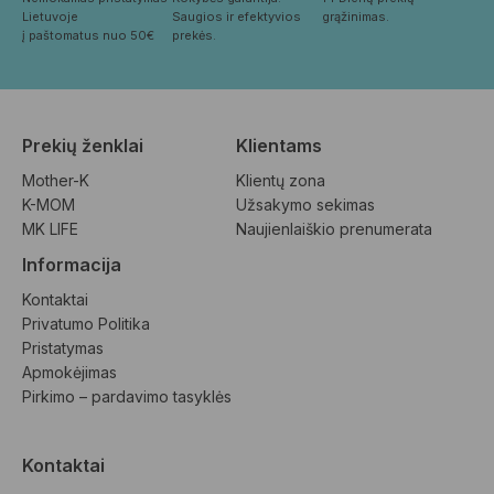
Lietuvoje
Saugios ir efektyvios 
grąžinimas.
į paštomatus nuo 50€
prekės.
Prekių ženklai
Klientams
Mother-K
Klientų zona
K-MOM
Užsakymo sekimas
MK LIFE
Naujienlaiškio prenumerata
Informacija
Kontaktai
Privatumo Politika
Pristatymas
Apmokėjimas
Pirkimo – pardavimo tasyklės
Kontaktai