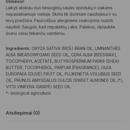
Dėmesio!
Laikyti atokiau nuo tiesioginių saulės spindulių ir vaikams
nepasiekiamoje vietoje. Skirta tik išoriniam naudojimui ir su
tėvų priežiūra. Pasirodžius alerginėms reakcijoms nustoti
naudoti. Saugoti, kad nepatektų į akis. Patekus, išplaukite
švariu vėsiu tekančiu vandeniu.
Ingredients:
ORYZA SATIVA (RICE) BRAN OIL, LIMNANTHES
ALBA (MEADOWFOAM) SEED OIL, CERA ALBA [BEESWAX],
TOCOPHERYL ACETATE, BUTYROSPERMUM PARKII (SHEA)
BUTTER, TOCOPHEROL, PARFUM [FRAGRANCE], OLEA
EUROPAEA (OLIVE) FRUIT OIL, PLUKENETIA VOLUBILIS SEED
OIL, PRUNUS AMYGDALUS DULCIS (SWEET ALMOND) OIL (*),
VITIS VINIFERA (GRAPE) SEED OIL.
*- biological agriculture.
Atsiliepimai (0)