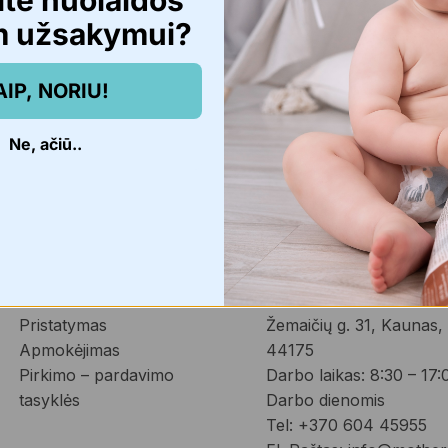
ite nuolaidos
m užsakymui?
ios ir 
14 Dienų prekių grąžinimas.
AIP, NORIU!
Ne, ačiū..
Informacija
Kontaktai
Kontaktai
Parduotuvė ir prekių 
Privatumo Politika
atsiėmimas
Pristatymas
Žemaičių g. 31, Kaunas, 
Apmokėjimas
44175
Pirkimo – pardavimo
Darbo laikas: 8:30 – 17:
tasyklės
Darbo dienomis
Tel: +370 604 45955