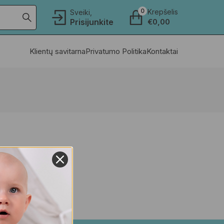
0
Krepšelis
Sveiki,
Prisijunkite
€
0,00
Klientų savitarna
Privatumo Politika
Kontaktai