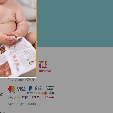
Pristatymo būdai
00
Apmokėjimo būdai