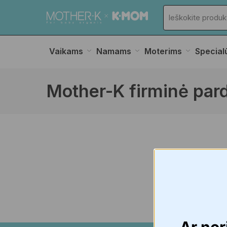
Vaikams
Namams
Moterims
Special
Mother-K firminė par