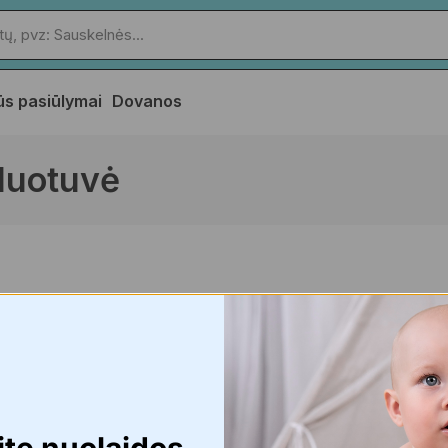
ūs pasiūlymai
Dovanos
duotuvė