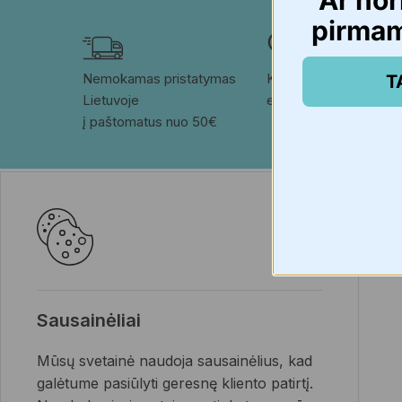
Ar nor
pirma
Nemokamas pristatymas 
Kokybės garantija. Saug
T
Lietuvoje
efektyvios prekės.
į paštomatus nuo 50€
Prekių ženklai
Klientams
Mother-K
Klientų zona
K-MOM
Užsakymo sekimas
MK LIFE
Naujienlaiškio
prenumerata
Sausainėliai
Mūsų svetainė naudoja sausainėlius, kad
galėtume pasiūlyti geresnę kliento patirtį.